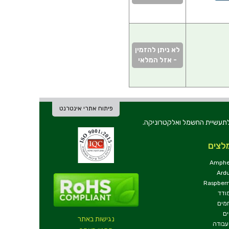
לא ניתן להזמין
- אזל המלאי
פיתוח אתרי אינטרנט
ת וכלי עבודה לתעשיית החשמל ואלקטרוניקה.
לצים
Amphe
Ard
Raspberr
ודד
מים
ם
נגישות באתר
עבודה