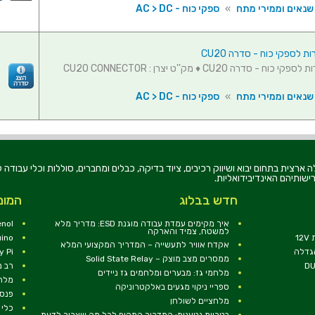
 שנאים וממירי מתח
»
ספקי כוח - AC > DC
 לספקי כוח - סדרה CU20
קיט התחברות לספקי כוח - סדרה CU20 ♦ מק''ט יצרן : CU20 CONNECTOR
 שנאים וממירי מתח
»
ספקי כוח - AC > DC
רוניקה בע"מ, הוקמה בשנת 1979, הינה מובילה ארצית בתחום יבוא ושיווק רכיבים, ציוד בדיקה, כבלים ומחברים, סוללו
ישותיהם האינדיבידואליות.
חדש בבלוג
המומ
איך מקימים עמדת עבודה מוגנת ESD: מדריך מלא
nol
למשטח, צמיד והארקה
1
uino
אקדח אוויר לתעשייה – המדריך המקצועי המלא
הגדלה
y Pi
ממסרים מצב מוצק – Solid State Relay
רב מ
מלחמי גז: מבערים ומלחמים גז ניידים
מלח
ספריי ניקוי מגעים באלקטרוניקה
פנסי
מלחציים לשולחן
כלי 