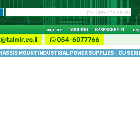
ים
RASPBERRY PI
ARDUINO
צור קשר
@talmir.co.il
054-6077766
HASSIS MOUNT INDUSTRIAL POWER SUPPLIES - CU SERI