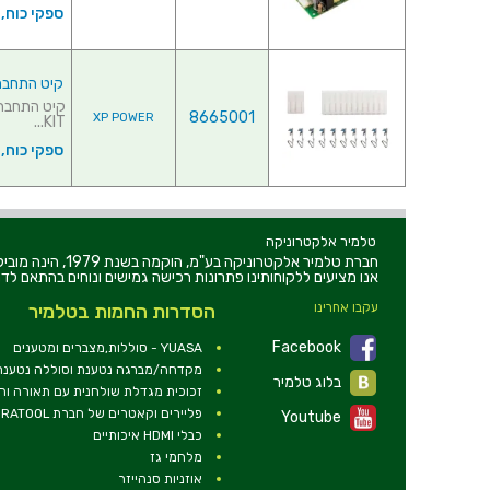
ספקי כוח,
קיט התחברות
8665001
XP POWER
KIT...
ספקי כוח,
טלמיר אלקטרוניקה
חברת טלמיר אלקט
אנו מציעים ללקוחותינו פתרונות רכישה גמישים ונוחים בהתאם לדר
עקבו אחרינו
הסדרות החמות בטלמיר
Facebook
YUASA - סוללות,מצברים ומטענים
מקדחה/מברגה נטענת וסוללה נטענת 2V
בלוג טלמיר
זכוכית מגדלת שולחנית עם תאורה ו
פליירים וקאטרים של חברת DURATOOL
Youtube
כבלי HDMI איכותיים
מלחמי גז
אוזניות סנהייזר