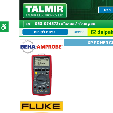
ספק מנה"ר / משהב"ט : 083-074572
EN
dalpak
הרשמה
כניסת לקוחות
XP POWER C