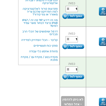
פנס עבודה מקצועי לעבודות
כמות
אלקטרוניקה
פתרונות קירור לאלקטרוניקה:
למה הפרויקט שלכם צריך
מאוורר או גוף קירור?
מה זה דירוג IP? מה זה IP67 /
IP68 וכיצד לבחור מוצר עמיד
למים?
דרמל ושימושים של הכלי הרב
כמות
תכליתי
קליבר - הכלי המדוייק למדידה
ספקי כוח תעשייתיים
מזוודת אחסון כלי עבודה
מקדח בטון / מקדח עץ / מקדח
מתכת
כמות
לא ניתן להזמין
- אזל המלאי