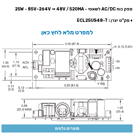
ספק כוח AC/DC לשאסי - 25W - 85V~264V ⇒ 48V / 520MA
♦ מק''ט יצרן : ECL25US48-T
למפרט מלא לחץ כאן
מוצרים נלווים