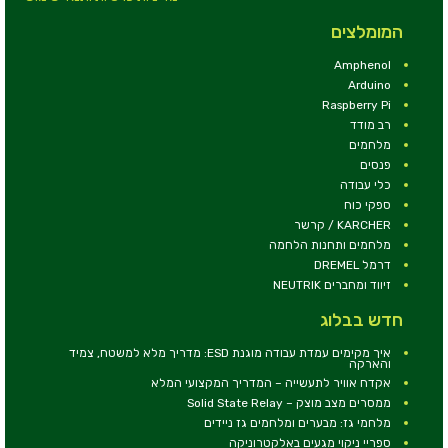
המומלצים
Amphenol
Arduino
Raspberry Pi
רב מודד
מלחמים
פנסים
כלי עבודה
ספקי כוח
KARCHER / קרשר
מלחמים ותחנות הלחמה
דרמל DREMEL
זיווד ומחברים NEUTRIK
חדש בבלוג
איך מקימים עמדת עבודה מוגנת ESD: מדריך מלא למשטח, צמיד
והארקה
אקדח אוויר לתעשייה – המדריך המקצועי המלא
ממסרים מצב מוצק – Solid State Relay
מלחמי גז: מבערים ומלחמים גז ניידים
ספריי ניקוי מגעים באלקטרוניקה