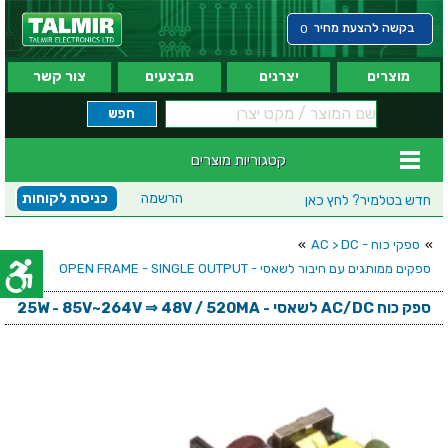
בקשה להצעת מחיר
0
מוצרים
יצרנים
מבצעים
צור קשר
קטגוריות מוצרים
הרשמה
כניסת לקוחות
חדש בטלמיר?
לחץ כאן
»
ספקי כוח - AC > DC
»
ספקים ממותגים עם חיבור לשאסי - OPEN FRAME - SINGLE OUTPUT
ספק כוח AC/DC לשאסי - 25W - 85V~264V ⇒ 48V / 520MA