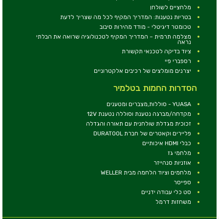
מלחציים לשולחן
בטריות נטענות: המדריך המקיף לכל מה שצריך לדעת
טכומטר דיגיטלי - מודד מהירות סיבוב
מצלמה תרמית – המדריך המקיף לטכנולוגיה שרואה את הבלתי
נראה
ציוד בדיקה לטכנאי תקשורת
רספברי פיי
יצרנים מומלצים של רכיבים אלקטרוניים
הסדרות החמות בטלמיר
YUASA - סוללות,מצברים ומטענים
מקדחה/מברגה נטענת וסוללה נטענת 12V
זכוכית מגדלת שולחנית עם תאורה והגדלה
פליירים וקאטרים של חברת DURATOOL
כבלי HDMI איכותיים
מלחמי גז
אוזניות סנהייזר
מלחמים וציוד הלחמה מבית WELLER
ספייסר
סט כלי עבודה ידניים
משחזות דרמל