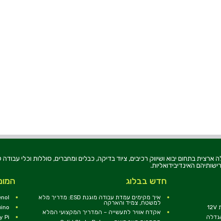
רוניקה בע"מ, הוקמה בשנת 1979, הינה מובילה ארצית בתחום יבוא ושיווק רכיבים, ציוד בדיקה, כבלים ומחברים, סוללו
ישותיהם האינדיבידואליות.
חדש בבלוג
המומ
איך מקימים עמדת עבודה מוגנת ESD: מדריך מלא
nol
למשטח, צמיד והארקה
1
uino
אקדח אוויר לתעשייה – המדריך המקצועי המלא
הגדלה
y Pi