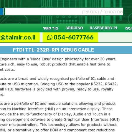
ים
RASPBERRY PI
ARDUINO
צור קשר
@talmir.co.il
054-6077766
FTDI TTL-232R-RPI DEBUG CABLE