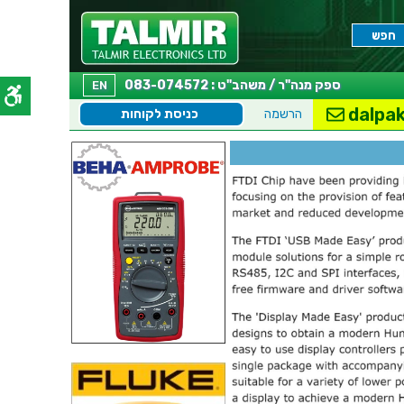
ספק מנה"ר / משהב"ט : 083-074572
EN
dalpak
הרשמה
כניסת לקוחות