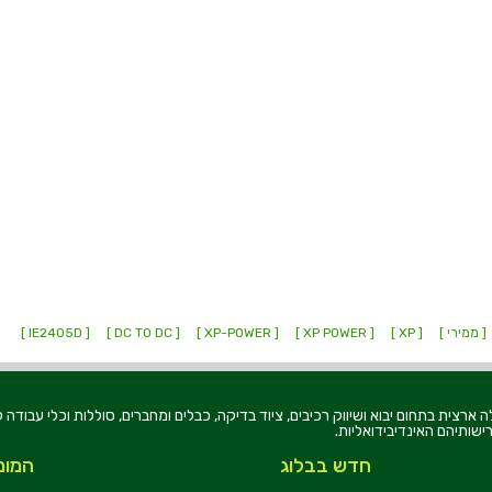
[ ממירי ]
[ XP ]
[ XP POWER ]
[ XP-POWER ]
[ DC TO DC ]
[ IE2405D ]
רוניקה בע"מ, הוקמה בשנת 1979, הינה מובילה ארצית בתחום יבוא ושיווק רכיבים, ציוד בדיקה, כבלים ומחברים, סוללו
ישותיהם האינדיבידואליות.
חדש בבלוג
המומ