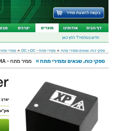
בקשה להצעת מחיר
דף הבית
אודותינו
מוצרים
יצרנים
מבצע
חדש בטלמיר?
לחץ כאן
ספקי כוח, שנאים וממירי מתח
»
ממירי מתח - DC > DC
»
ממירי מתח DC > DC - יציאה אחת - (UGH HOLE (DIP
ספקי כוח, שנאים וממירי מתח »
ממיר מתח - 1W , 21.6VDC ~ 26.4VDC ⇒ 5VDC , 200MA
יצרן:
מק"ט: