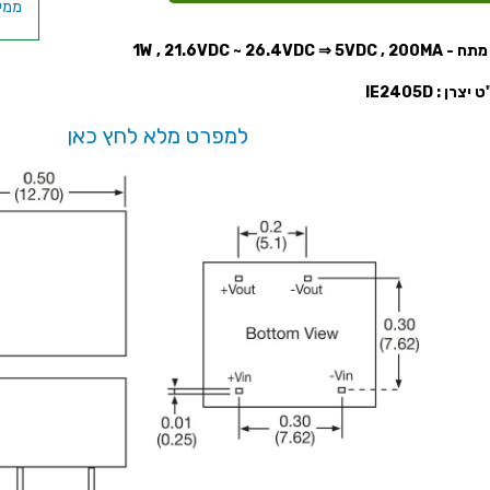
1W , 21.6VDC ~ 26.4VDC ⇒ 5V
A
צרן : IE2405D
למפרט מלא לחץ כאן
A