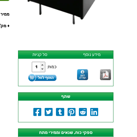
ממיר מתח - DC , 200MA
♦ מק''ט י
מידע נוסף
סל קניות
כמות:
שתף
ספקי כוח, שנאים וממירי מתח