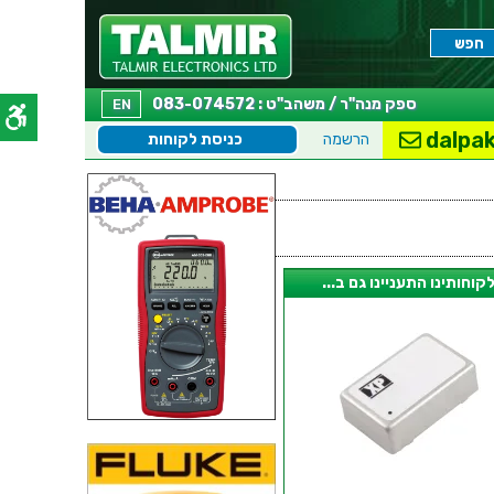
ספק מנה"ר / משהב"ט : 083-074572
EN
dalpak
הרשמה
כניסת לקוחות
קוחותינו התעניינו גם ב...