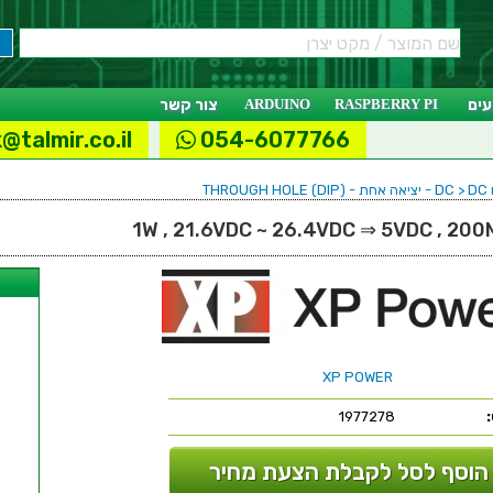
ים
RASPBERRY PI
ARDUINO
צור קשר
@talmir.co.il
054-6077766
THRO
ל
XP POWER
1977278
הוסף לסל לקבלת הצעת מחיר