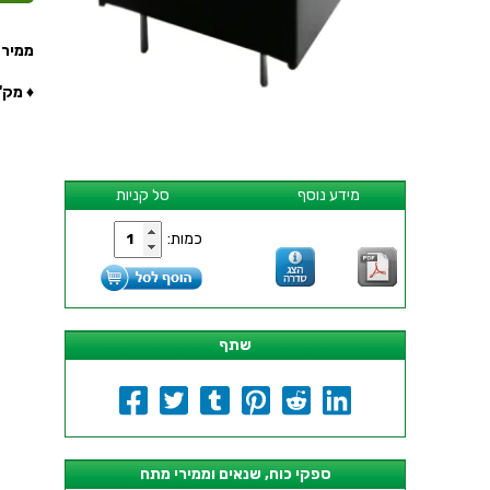
ממיר מת
♦ מק''ט י
מידע נוסף
סל קניות
כמות:
שתף
ספקי כוח, שנאים וממירי מתח