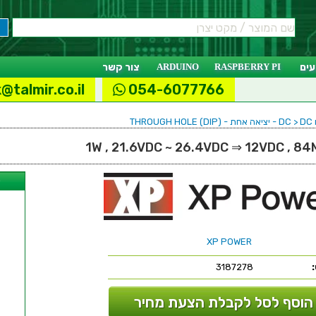
ים
RASPBERRY PI
ARDUINO
צור קשר
@talmir.co.il
054-6077766
THRO
ל
XP POWER
3187278
הוסף לסל לקבלת הצעת מחיר