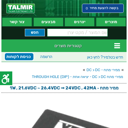
בקשה להצעת מחיר
0
מוצרים
יצרנים
מבצעים
צור קשר
קטגוריות מוצרים
הרשמה
כניסת לקוחות
חדש בטלמיר?
לחץ כאן
»
ממירי מתח - DC > DC
»
ממירי מתח DC > DC - יציאה אחת - (THROUGH HOLE (DIP
ממיר מתח - 1W , 21.6VDC ~ 26.4VDC ⇒ 24VDC , 42MA