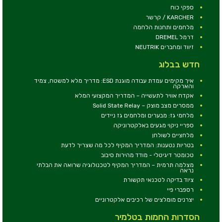
ספקי כוח
KARCHER / קרשר
מלחמים ותחנות הלחמה
דרמל DREMEL
זיווד ומחברים NEUTRIK
חדש בבלוג
איך מקימים עמדת עבודה מוגנת ESD: מדריך מלא למשטח, צמיד
והארקה
אקדח אוויר לתעשייה – המדריך המקצועי המלא
ממסרים מצב מוצק – Solid State Relay
מלחמי גז: מבערים ומלחמים גז ניידים
ספריי ניקוי מגעים באלקטרוניקה
מלחציים לשולחן
בטריות נטענות: המדריך המקיף לכל מה שצריך לדעת
טכומטר דיגיטלי - מודד מהירות סיבוב
מצלמה תרמית – המדריך המקיף לטכנולוגיה שרואה את הבלתי
נראה
ציוד בדיקה לטכנאי תקשורת
רספברי פיי
יצרנים מומלצים של רכיבים אלקטרוניים
הסדרות החמות בטלמיר