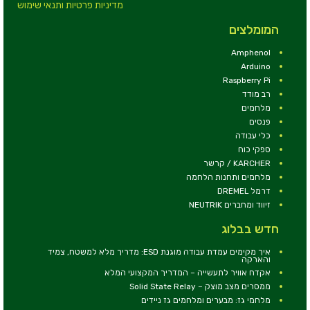
מדיניות פרטיות ותנאי שימוש
המומלצים
Amphenol
Arduino
Raspberry Pi
רב מודד
מלחמים
פנסים
כלי עבודה
ספקי כוח
KARCHER / קרשר
מלחמים ותחנות הלחמה
דרמל DREMEL
זיווד ומחברים NEUTRIK
חדש בבלוג
איך מקימים עמדת עבודה מוגנת ESD: מדריך מלא למשטח, צמיד
והארקה
אקדח אוויר לתעשייה – המדריך המקצועי המלא
ממסרים מצב מוצק – Solid State Relay
מלחמי גז: מבערים ומלחמים גז ניידים