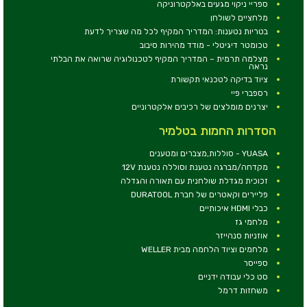
ספריי ניקוי מגעים באלקטרוניקה
מלחציים לשולחן
בטריות נטענות: המדריך המקיף לכל מה שצריך לדעת
טכומטר דיגיטלי - מודד מהירות סיבוב
מצלמה תרמית – המדריך המקיף לטכנולוגיה שרואה את הבלתי
נראה
ציוד בדיקה לטכנאי תקשורת
רספברי פיי
יצרנים מומלצים של רכיבים אלקטרוניים
הסדרות החמות בטלמיר
YUASA - סוללות,מצברים ומטענים
מקדחה/מברגה נטענת וסוללה נטענת 12V
זכוכית מגדלת שולחנית עם תאורה והגדלה
פליירים וקאטרים של חברת DURATOOL
כבלי HDMI איכותיים
מלחמי גז
אוזניות סנהייזר
מלחמים וציוד הלחמה מבית WELLER
ספייסר
סט כלי עבודה ידניים
משחזות דרמל