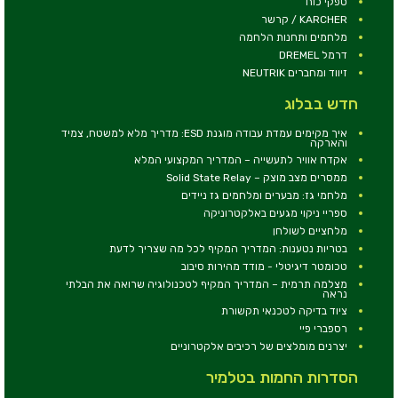
ספקי כוח
KARCHER / קרשר
מלחמים ותחנות הלחמה
דרמל DREMEL
זיווד ומחברים NEUTRIK
חדש בבלוג
איך מקימים עמדת עבודה מוגנת ESD: מדריך מלא למשטח, צמיד
והארקה
אקדח אוויר לתעשייה – המדריך המקצועי המלא
ממסרים מצב מוצק – Solid State Relay
מלחמי גז: מבערים ומלחמים גז ניידים
ספריי ניקוי מגעים באלקטרוניקה
מלחציים לשולחן
בטריות נטענות: המדריך המקיף לכל מה שצריך לדעת
טכומטר דיגיטלי - מודד מהירות סיבוב
מצלמה תרמית – המדריך המקיף לטכנולוגיה שרואה את הבלתי
נראה
ציוד בדיקה לטכנאי תקשורת
רספברי פיי
יצרנים מומלצים של רכיבים אלקטרוניים
הסדרות החמות בטלמיר