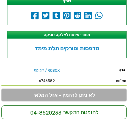
שתף
מוצרי פיתוח לאלקטרוניקה
מדפסות וסורקים תלת מימד
יצרן:
/ רובוקס
ROBOX
מק"ט:
6746382
לא ניתן להזמין - אזל המלאי
להזמנות התקשר
04-8520233