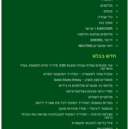
מלחמים
פנסים
כלי עבודה
ספקי כוח
KARCHER / קרשר
מלחמים ותחנות הלחמה
דרמל DREMEL
זיווד ומחברים NEUTRIK
חדש בבלוג
איך מקימים עמדת עבודה מוגנת ESD: מדריך מלא למשטח, צמיד
והארקה
אקדח אוויר לתעשייה – המדריך המקצועי המלא
ממסרים מצב מוצק – Solid State Relay
מלחמי גז: מבערים ומלחמים גז ניידים
ספריי ניקוי מגעים באלקטרוניקה
מלחציים לשולחן
בטריות נטענות: המדריך המקיף לכל מה שצריך לדעת
טכומטר דיגיטלי - מודד מהירות סיבוב
מצלמה תרמית – המדריך המקיף לטכנולוגיה שרואה את הבלתי
נראה
ציוד בדיקה לטכנאי תקשורת
רספברי פיי