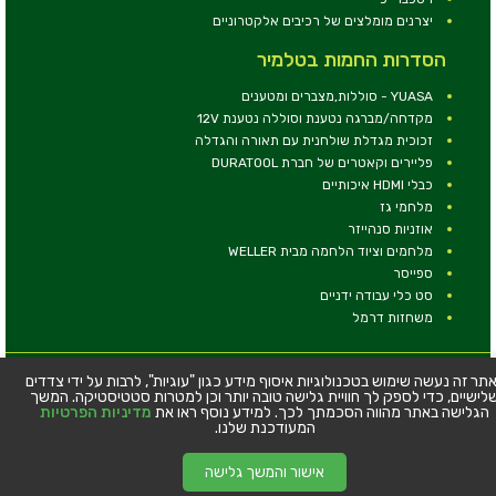
יצרנים מומלצים של רכיבים אלקטרוניים
הסדרות החמות בטלמיר
YUASA - סוללות,מצברים ומטענים
מקדחה/מברגה נטענת וסוללה נטענת 12V
זכוכית מגדלת שולחנית עם תאורה והגדלה
פליירים וקאטרים של חברת DURATOOL
כבלי HDMI איכותיים
מלחמי גז
אוזניות סנהייזר
מלחמים וציוד הלחמה מבית WELLER
ספייסר
סט כלי עבודה ידניים
משחזות דרמל
© כל הזכויות שמורות - טלמיר אלקטרוניקה בע''מ
תר זה נעשה שימוש בטכנולוגיות איסוף מידע כגון "עוגיות", לרבות על ידי צדדים
לישיים, כדי לספק לך חוויית גלישה טובה יותר וכן למטרות סטטיסטיקה. המשך
כתובת: דרך העצמאות 63, חיפה
הגלישה באתר מהווה הסכמתך לכך. למידע נוסף ראו את
מדיניות הפרטיות
טלפון:
04-8534564
המעודכנת שלנו.
אישור והמשך גלישה