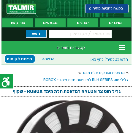
בקשה להצעת מחיר
0
מוצרים
יצרנים
מבצעים
צור קשר
קטגוריות מוצרים
הרשמה
כניסת לקוחות
חדש בטלמיר?
לחץ כאן
»
מדפסות וסורקים תלת מימד
»
גלילי חוט RLH SERIES למדפסות תלת מימד - ROBOX
גליל חוט NYLON 12 למדפסת תלת מימד ROBOX - שקוף