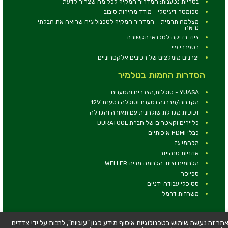
בטריות נטענות: המדריך המקיף לכל מה שצריך לדעת
טכומטר דיגיטלי - מודד מהירות סיבוב
מצלמה תרמית – המדריך המקיף לטכנולוגיה שרואה את הבלתי
נראה
ציוד בדיקה לטכנאי תקשורת
רספברי פיי
יצרנים מומלצים של רכיבים אלקטרוניים
הסדרות החמות בטלמיר
YUASA - סוללות,מצברים ומטענים
מקדחה/מברגה נטענת וסוללה נטענת 12V
זכוכית מגדלת שולחנית עם תאורה והגדלה
פליירים וקאטרים של חברת DURATOOL
כבלי HDMI איכותיים
מלחמי גז
אוזניות סנהייזר
מלחמים וציוד הלחמה מבית WELLER
ספייסר
סט כלי עבודה ידניים
משחזות דרמל
© כל הזכויות שמורות - טלמיר אלקטרוניקה בע''מ
תר זה נעשה שימוש בטכנולוגיות איסוף מידע כגון "עוגיות", לרבות על ידי צדדים