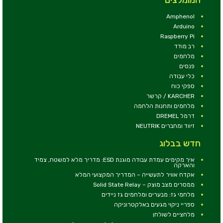
Amphenol
Arduino
Raspberry Pi
רב מודד
מלחמים
פנסים
כלי עבודה
ספקי כוח
KARCHER / קרשר
מלחמים ותחנות הלחמה
דרמל DREMEL
זיווד ומחברים NEUTRIK
חדש בבלוג
איך מקימים עמדת עבודה מוגנת ESD: מדריך מלא למשטח, צמיד
והארקה
אקדח אוויר לתעשייה – המדריך המקצועי המלא
ממסרים מצב מוצק – Solid State Relay
מלחמי גז: מבערים ומלחמים גז ניידים
ספריי ניקוי מגעים באלקטרוניקה
מלחציים לשולחן