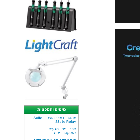
טיפים והמלצות
ממסרים מצב מוצק – Solid
State Relay
ספריי ניקוי מגעים
באלקטרוניקה