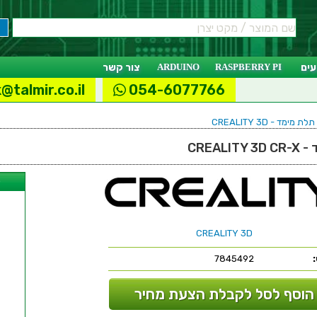
ים
RASPBERRY PI
ARDUINO
צור קשר
@talmir.co.il
054-6077766
ימד - CREALITY 3D
CREAL
ל
CREALITY 3D
7845492
הוסף לסל לקבלת הצעת מחיר