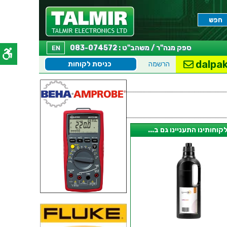
ספק מנה"ר / משהב"ט : 083-074572
EN
dalpak
הרשמה
כניסת לקוחות
קוחותינו התעניינו גם ב...