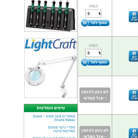
כמות
כמות
לא ניתן להזמין
- אזל המלאי
טיפים והמלצות
ממסרים מצב מוצק – Solid
State Relay
ספריי ניקוי מגעים
לא ניתן להזמין
באלקטרוניקה
- אזל המלאי