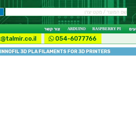
ים
RASPBERRY PI
ARDUINO
צור קשר
@talmir.co.il
054-6077766
INNOFIL 3D PLA FILAMENTS FOR 3D PRINTERS