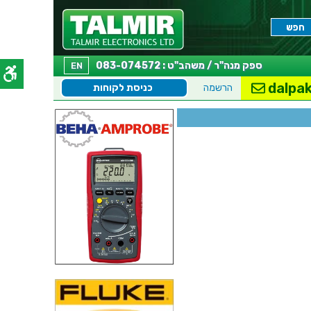
ספק מנה"ר / משהב"ט : 083-074572
EN
dalpak
הרשמה
כניסת לקוחות