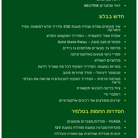
זיווד ומחברים NEUTRIK
חדש בבלוג
איך מקימים עמדת עבודה מוגנת ESD: מדריך מלא למשטח, צמיד
והארקה
אקדח אוויר לתעשייה – המדריך המקצועי המלא
ממסרים מצב מוצק – Solid State Relay
מלחמי גז: מבערים ומלחמים גז ניידים
ספריי ניקוי מגעים באלקטרוניקה
מלחציים לשולחן
בטריות נטענות: המדריך המקיף לכל מה שצריך לדעת
טכומטר דיגיטלי - מודד מהירות סיבוב
מצלמה תרמית – המדריך המקיף לטכנולוגיה שרואה את הבלתי
נראה
ציוד בדיקה לטכנאי תקשורת
רספברי פיי
יצרנים מומלצים של רכיבים אלקטרוניים
הסדרות החמות בטלמיר
YUASA - סוללות,מצברים ומטענים
מקדחה/מברגה נטענת וסוללה נטענת 12V
זכוכית מגדלת שולחנית עם תאורה והגדלה