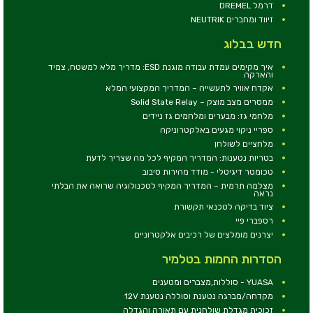
דרמל DREMEL
זיווד ומחברים NEUTRIK
חדש בבלוג
איך מקימים עמדת עבודה מוגנת ESD: מדריך מלא למשטח, צמיד
והארקה
אקדח אוויר לתעשייה – המדריך המקצועי המלא
ממסרים מצב מוצק – Solid State Relay
מלחמי גז: מבערים ומלחמים גז ניידים
ספריי ניקוי מגעים באלקטרוניקה
מלחציים לשולחן
בטריות נטענות: המדריך המקיף לכל מה שצריך לדעת
טכומטר דיגיטלי - מודד מהירות סיבוב
מצלמה תרמית – המדריך המקיף לטכנולוגיה שרואה את הבלתי
נראה
ציוד בדיקה לטכנאי תקשורת
רספברי פיי
יצרנים מומלצים של רכיבים אלקטרוניים
הסדרות החמות בטלמיר
YUASA - סוללות,מצברים ומטענים
מקדחה/מברגה נטענת וסוללה נטענת 12V
זכוכית מגדלת שולחנית עם תאורה והגדלה