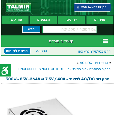
בקשה להצעת מחיר
0
מוצרים
יצרנים
מבצעים
צור קשר
קטגוריות מוצרים
הרשמה
כניסת לקוחות
חדש בטלמיר?
לחץ כאן
»
ספקי כוח - AC > DC
»
ספקים ממותגים עם חיבור לשאסי - ENCLOSED - SINGLE OUTPUT
ספק כוח AC/DC לשאסי - 300W - 85V~264V ⇒ 7.5V / 40A