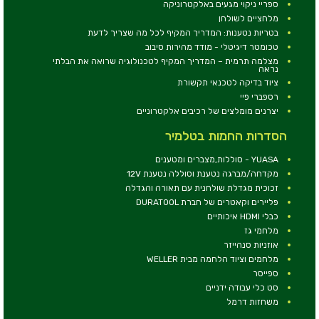
ספריי ניקוי מגעים באלקטרוניקה
מלחציים לשולחן
בטריות נטענות: המדריך המקיף לכל מה שצריך לדעת
טכומטר דיגיטלי - מודד מהירות סיבוב
מצלמה תרמית – המדריך המקיף לטכנולוגיה שרואה את הבלתי
נראה
ציוד בדיקה לטכנאי תקשורת
רספברי פיי
יצרנים מומלצים של רכיבים אלקטרוניים
הסדרות החמות בטלמיר
YUASA - סוללות,מצברים ומטענים
מקדחה/מברגה נטענת וסוללה נטענת 12V
זכוכית מגדלת שולחנית עם תאורה והגדלה
פליירים וקאטרים של חברת DURATOOL
כבלי HDMI איכותיים
מלחמי גז
אוזניות סנהייזר
מלחמים וציוד הלחמה מבית WELLER
ספייסר
סט כלי עבודה ידניים
משחזות דרמל