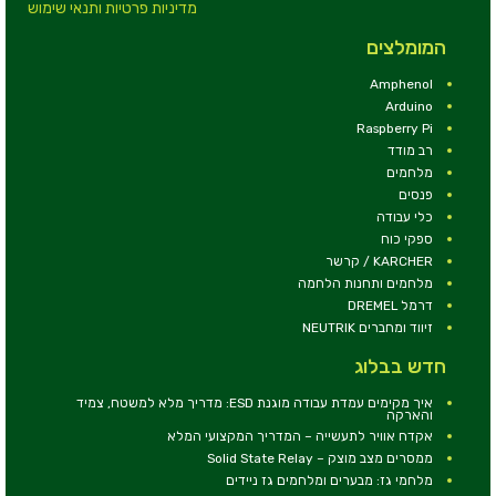
מדיניות פרטיות ותנאי שימוש
המומלצים
Amphenol
Arduino
Raspberry Pi
רב מודד
מלחמים
פנסים
כלי עבודה
ספקי כוח
KARCHER / קרשר
מלחמים ותחנות הלחמה
דרמל DREMEL
זיווד ומחברים NEUTRIK
חדש בבלוג
איך מקימים עמדת עבודה מוגנת ESD: מדריך מלא למשטח, צמיד
והארקה
אקדח אוויר לתעשייה – המדריך המקצועי המלא
ממסרים מצב מוצק – Solid State Relay
מלחמי גז: מבערים ומלחמים גז ניידים