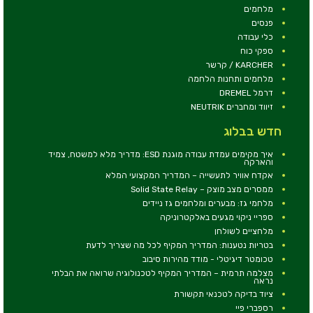
מלחמים
פנסים
כלי עבודה
ספקי כוח
KARCHER / קרשר
מלחמים ותחנות הלחמה
דרמל DREMEL
זיווד ומחברים NEUTRIK
חדש בבלוג
איך מקימים עמדת עבודה מוגנת ESD: מדריך מלא למשטח, צמיד
והארקה
אקדח אוויר לתעשייה – המדריך המקצועי המלא
ממסרים מצב מוצק – Solid State Relay
מלחמי גז: מבערים ומלחמים גז ניידים
ספריי ניקוי מגעים באלקטרוניקה
מלחציים לשולחן
בטריות נטענות: המדריך המקיף לכל מה שצריך לדעת
טכומטר דיגיטלי - מודד מהירות סיבוב
מצלמה תרמית – המדריך המקיף לטכנולוגיה שרואה את הבלתי
נראה
ציוד בדיקה לטכנאי תקשורת
רספברי פיי