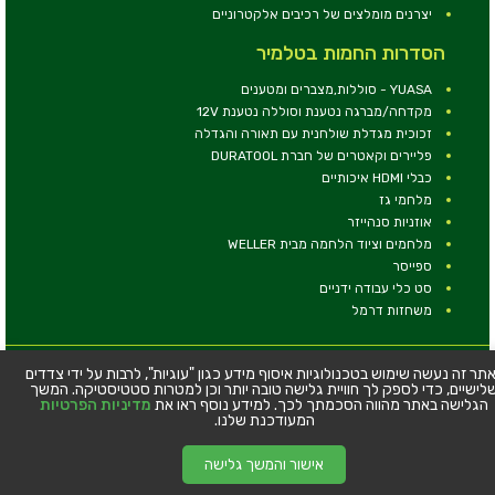
יצרנים מומלצים של רכיבים אלקטרוניים
הסדרות החמות בטלמיר
YUASA - סוללות,מצברים ומטענים
מקדחה/מברגה נטענת וסוללה נטענת 12V
זכוכית מגדלת שולחנית עם תאורה והגדלה
פליירים וקאטרים של חברת DURATOOL
כבלי HDMI איכותיים
מלחמי גז
אוזניות סנהייזר
מלחמים וציוד הלחמה מבית WELLER
ספייסר
סט כלי עבודה ידניים
משחזות דרמל
© כל הזכויות שמורות - טלמיר אלקטרוניקה בע''מ
תר זה נעשה שימוש בטכנולוגיות איסוף מידע כגון "עוגיות", לרבות על ידי צדדים
לישיים, כדי לספק לך חוויית גלישה טובה יותר וכן למטרות סטטיסטיקה. המשך
כתובת: דרך העצמאות 63, חיפה
הגלישה באתר מהווה הסכמתך לכך. למידע נוסף ראו את
מדיניות הפרטיות
טלפון:
04-8534564
המעודכנת שלנו.
אישור והמשך גלישה