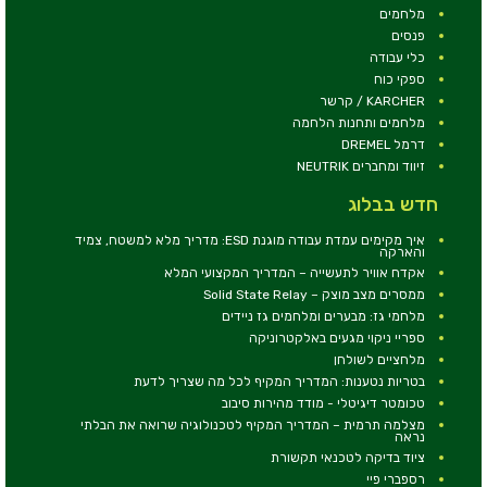
מלחמים
פנסים
כלי עבודה
ספקי כוח
KARCHER / קרשר
מלחמים ותחנות הלחמה
דרמל DREMEL
זיווד ומחברים NEUTRIK
חדש בבלוג
איך מקימים עמדת עבודה מוגנת ESD: מדריך מלא למשטח, צמיד
והארקה
אקדח אוויר לתעשייה – המדריך המקצועי המלא
ממסרים מצב מוצק – Solid State Relay
מלחמי גז: מבערים ומלחמים גז ניידים
ספריי ניקוי מגעים באלקטרוניקה
מלחציים לשולחן
בטריות נטענות: המדריך המקיף לכל מה שצריך לדעת
טכומטר דיגיטלי - מודד מהירות סיבוב
מצלמה תרמית – המדריך המקיף לטכנולוגיה שרואה את הבלתי
נראה
ציוד בדיקה לטכנאי תקשורת
רספברי פיי