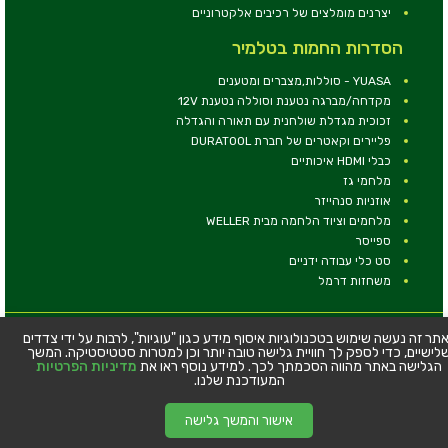
יצרנים מומלצים של רכיבים אלקטרוניים
הסדרות החמות בטלמיר
YUASA - סוללות,מצברים ומטענים
מקדחה/מברגה נטענת וסוללה נטענת 12V
זכוכית מגדלת שולחנית עם תאורה והגדלה
פליירים וקאטרים של חברת DURATOOL
כבלי HDMI איכותיים
מלחמי גז
אוזניות סנהייזר
מלחמים וציוד הלחמה מבית WELLER
ספייסר
סט כלי עבודה ידניים
משחזות דרמל
© כל הזכויות שמורות - טלמיר אלקטרוניקה בע''מ
תר זה נעשה שימוש בטכנולוגיות איסוף מידע כגון "עוגיות", לרבות על ידי צדדים
לישיים, כדי לספק לך חוויית גלישה טובה יותר וכן למטרות סטטיסטיקה. המשך
כתובת: דרך העצמאות 63, חיפה
הגלישה באתר מהווה הסכמתך לכך. למידע נוסף ראו את
מדיניות הפרטיות
טלפון:
04-8534564
המעודכנת שלנו.
אישור והמשך גלישה