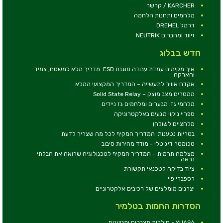
KARCHER / קרשר
מלחמים ותחנות הלחמה
דרמל DREMEL
זיווד ומחברים NEUTRIK
חדש בבלוג
איך מקימים עמדת עבודה מוגנת ESD: מדריך מלא למשטח, צמיד
והארקה
אקדח אוויר לתעשייה – המדריך המקצועי המלא
ממסרים מצב מוצק – Solid State Relay
מלחמי גז: מבערים ומלחמים גז ניידים
ספריי ניקוי מגעים באלקטרוניקה
מלחציים לשולחן
בטריות נטענות: המדריך המקיף לכל מה שצריך לדעת
טכומטר דיגיטלי - מודד מהירות סיבוב
מצלמה תרמית – המדריך המקיף לטכנולוגיה שרואה את הבלתי
נראה
ציוד בדיקה לטכנאי תקשורת
רספברי פיי
יצרנים מומלצים של רכיבים אלקטרוניים
הסדרות החמות בטלמיר
YUASA - סוללות,מצברים ומטענים