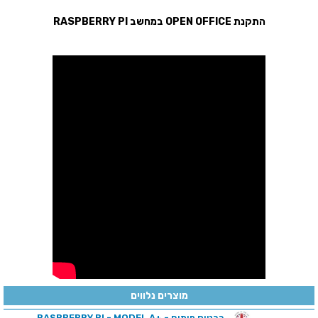
התקנת OPEN OFFICE במחשב RASPBERRY PI
מוצרים נלווים
כרטיס פיתוח - +RASPBERRY PI - MODEL A