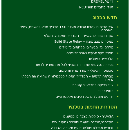
דרמל DREMEL
זיווד ומחברים NEUTRIK
חדש בבלוג
איך מקימים עמדת עבודה מוגנת ESD: מדריך מלא למשטח, צמיד
והארקה
אקדח אוויר לתעשייה – המדריך המקצועי המלא
ממסרים מצב מוצק – Solid State Relay
מלחמי גז: מבערים ומלחמים גז ניידים
ספריי ניקוי מגעים באלקטרוניקה
מלחציים לשולחן
בטריות נטענות: המדריך המקיף לכל מה שצריך לדעת
טכומטר דיגיטלי - מודד מהירות סיבוב
מצלמה תרמית – המדריך המקיף לטכנולוגיה שרואה את הבלתי
נראה
ציוד בדיקה לטכנאי תקשורת
רספברי פיי
יצרנים מומלצים של רכיבים אלקטרוניים
הסדרות החמות בטלמיר
YUASA - סוללות,מצברים ומטענים
מקדחה/מברגה נטענת וסוללה נטענת 12V
זכוכית מגדלת שולחנית עם תאורה והגדלה