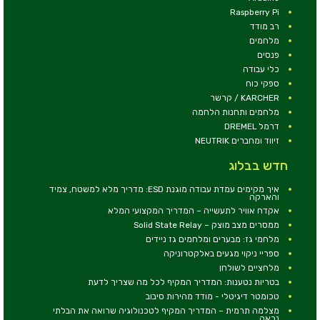
Raspberry Pi
רב מודד
מלחמים
פנסים
כלי עבודה
ספקי כוח
KARCHER / קרשר
מלחמים ותחנות הלחמה
דרמל DREMEL
זיווד ומחברים NEUTRIK
חדש בבלוג
איך מקימים עמדת עבודה מוגנת ESD: מדריך מלא למשטח, צמיד
והארקה
אקדח אוויר לתעשייה – המדריך המקצועי המלא
ממסרים מצב מוצק – Solid State Relay
מלחמי גז: מבערים ומלחמים גז ניידים
ספריי ניקוי מגעים באלקטרוניקה
מלחציים לשולחן
בטריות נטענות: המדריך המקיף לכל מה שצריך לדעת
טכומטר דיגיטלי - מודד מהירות סיבוב
מצלמה תרמית – המדריך המקיף לטכנולוגיה שרואה את הבלתי
נראה