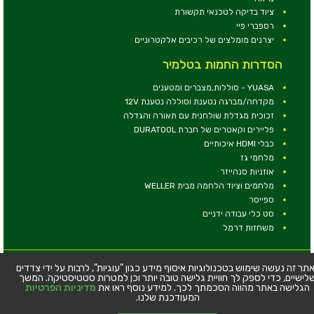
ציוד בדיקה לטכנאי תקשורת
רספברי פיי
יצרנים מומלצים של רכיבים אלקטרוניים
הסדרות החמות בטלמיר
YUASA - סוללות,מצברים ומטענים
מקדחה/מברגה נטענת וסוללה נטענת 12V
זכוכית מגדלת שולחנית עם תאורה והגדלה
פליירים וקאטרים של חברת DURATOOL
כבלי HDMI איכותיים
מלחמי גז
אוזניות סנהייזר
מלחמים וציוד הלחמה מבית WELLER
ספייסר
סט כלי עבודה ידניים
משחזות דרמל
© כל הזכויות שמורות - טלמיר אלקטרוניקה בע''מ
תר זה נעשה שימוש בטכנולוגיות איסוף מידע כגון "עוגיות", לרבות על ידי צדדים
לישיים, כדי לספק לך חוויית גלישה טובה יותר וכן למטרות סטטיסטיקה. המשך
כתובת: דרך העצמאות 63, חיפה
הגלישה באתר מהווה הסכמתך לכך. למידע נוסף ראו את
מדיניות הפרטיות
טלפון:
04-8534564
המעודכנת שלנו.