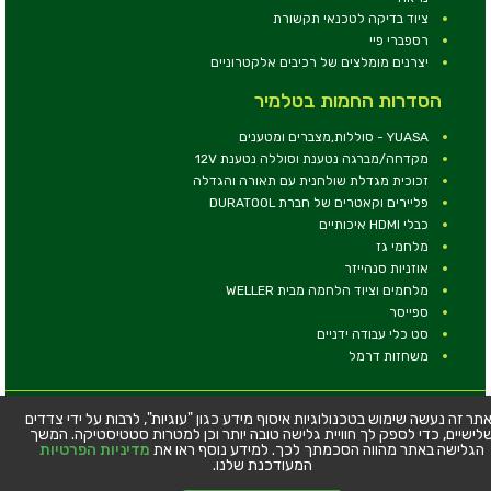
ציוד בדיקה לטכנאי תקשורת
רספברי פיי
יצרנים מומלצים של רכיבים אלקטרוניים
הסדרות החמות בטלמיר
YUASA - סוללות,מצברים ומטענים
מקדחה/מברגה נטענת וסוללה נטענת 12V
זכוכית מגדלת שולחנית עם תאורה והגדלה
פליירים וקאטרים של חברת DURATOOL
כבלי HDMI איכותיים
מלחמי גז
אוזניות סנהייזר
מלחמים וציוד הלחמה מבית WELLER
ספייסר
סט כלי עבודה ידניים
משחזות דרמל
© כל הזכויות שמורות - טלמיר אלקטרוניקה בע''מ
תר זה נעשה שימוש בטכנולוגיות איסוף מידע כגון "עוגיות", לרבות על ידי צדדים
לישיים, כדי לספק לך חוויית גלישה טובה יותר וכן למטרות סטטיסטיקה. המשך
כתובת: דרך העצמאות 63, חיפה
הגלישה באתר מהווה הסכמתך לכך. למידע נוסף ראו את
מדיניות הפרטיות
טלפון:
04-8534564
המעודכנת שלנו.