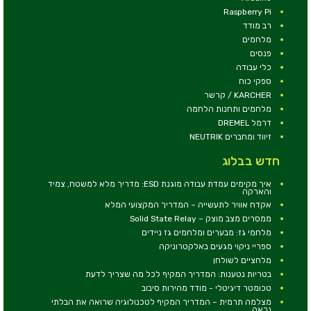
Raspberry Pi
רב מודד
מלחמים
פנסים
כלי עבודה
ספקי כוח
KARCHER / קרשר
מלחמים ותחנות הלחמה
דרמל DREMEL
זיווד ומחברים NEUTRIK
חדש בבלוג
איך מקימים עמדת עבודה מוגנת ESD: מדריך מלא למשטח, צמיד
והארקה
אקדח אוויר לתעשייה – המדריך המקצועי המלא
ממסרים מצב מוצק – Solid State Relay
מלחמי גז: מבערים ומלחמים גז ניידים
ספריי ניקוי מגעים באלקטרוניקה
מלחציים לשולחן
בטריות נטענות: המדריך המקיף לכל מה שצריך לדעת
טכומטר דיגיטלי - מודד מהירות סיבוב
מצלמה תרמית – המדריך המקיף לטכנולוגיה שרואה את הבלתי
נראה