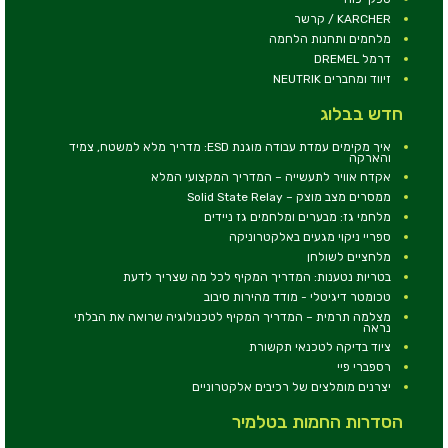
KARCHER / קרשר
מלחמים ותחנות הלחמה
דרמל DREMEL
זיווד ומחברים NEUTRIK
חדש בבלוג
איך מקימים עמדת עבודה מוגנת ESD: מדריך מלא למשטח, צמיד
והארקה
אקדח אוויר לתעשייה – המדריך המקצועי המלא
ממסרים מצב מוצק – Solid State Relay
מלחמי גז: מבערים ומלחמים גז ניידים
ספריי ניקוי מגעים באלקטרוניקה
מלחציים לשולחן
בטריות נטענות: המדריך המקיף לכל מה שצריך לדעת
טכומטר דיגיטלי - מודד מהירות סיבוב
מצלמה תרמית – המדריך המקיף לטכנולוגיה שרואה את הבלתי
נראה
ציוד בדיקה לטכנאי תקשורת
רספברי פיי
יצרנים מומלצים של רכיבים אלקטרוניים
הסדרות החמות בטלמיר