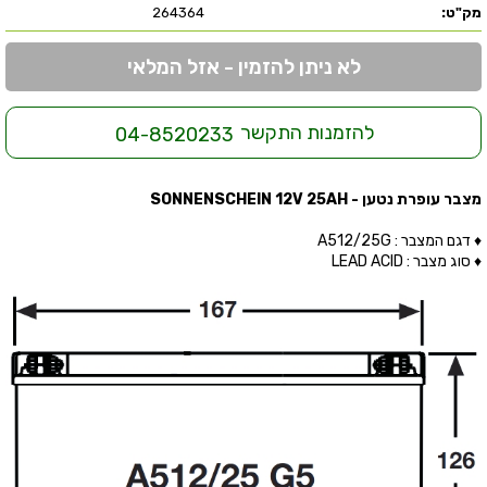
מק"ט:
264364
לא ניתן להזמין - אזל המלאי
להזמנות התקשר
04-8520233
מצבר עופרת נטען - SONNENSCHEIN 12V 25AH
♦ דגם המצבר : A512/25G
♦ סוג מצבר : LEAD ACID