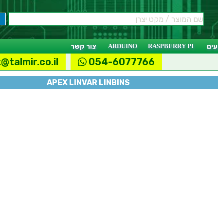
ים
RASPBERRY PI
ARDUINO
צור קשר
@talmir.co.il
054-6077766
APEX LINVAR LINBINS