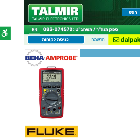
ספק מנה"ר / משהב"ט : 083-074572
EN
dalpak
הרשמה
כניסת לקוחות