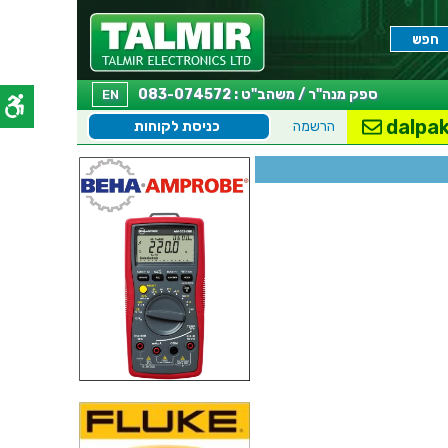
ספק מנה"ר / משהב"ט : 083-074572
EN
dalpak
הרשמה
כניסת לקוחות