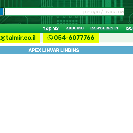
ים
RASPBERRY PI
ARDUINO
צור קשר
@talmir.co.il
054-6077766
APEX LINVAR LINBINS