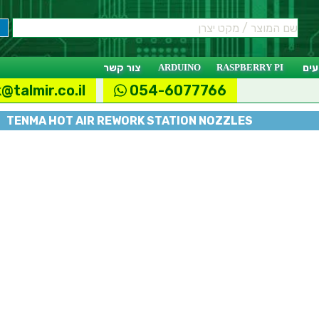
ים
RASPBERRY PI
ARDUINO
צור קשר
@talmir.co.il
054-6077766
TENMA HOT AIR REWORK STATION NOZZLES