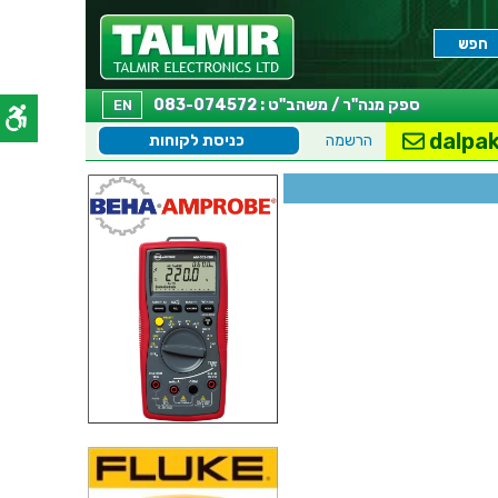
ספק מנה"ר / משהב"ט : 083-074572
EN
dalpak
הרשמה
כניסת לקוחות