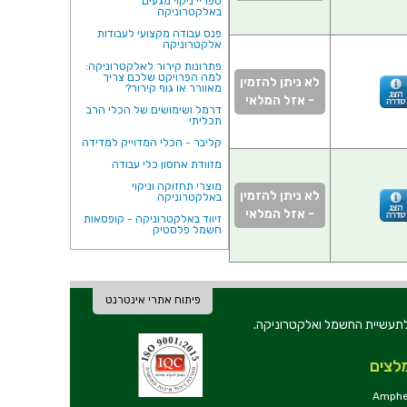
ספריי ניקוי מגעים
באלקטרוניקה
פנס עבודה מקצועי לעבודות
אלקטרוניקה
פתרונות קירור לאלקטרוניקה:
למה הפרויקט שלכם צריך
לא ניתן להזמין
מאוורר או גוף קירור?
- אזל המלאי
דרמל ושימושים של הכלי הרב
תכליתי
קליבר - הכלי המדוייק למדידה
מזוודת אחסון כלי עבודה
מוצרי תחזוקה וניקוי
לא ניתן להזמין
באלקטרוניקה
- אזל המלאי
זיווד באלקטרוניקה - קופסאות
חשמל פלסטיק
פיתוח אתרי אינטרנט
ת וכלי עבודה לתעשיית החשמל ואלקטרוניקה.
לצים
Amphe