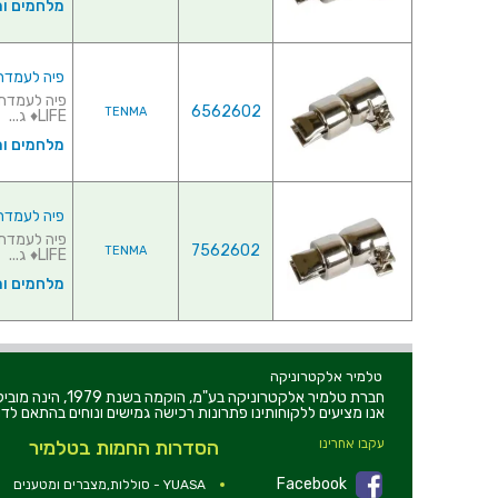
מלחמים ו
פיה לעמדת אוויר ח
6562602
TENMA
LIFE♦ ג...
מלחמים ו
פיה לעמדת אוויר ח
7562602
TENMA
LIFE♦ ג...
מלחמים ו
טלמיר אלקטרוניקה
חברת טלמיר אלקט
אנו מציעים ללקוחותינו פתרונות רכישה גמישים ונוחים בהתאם לדר
עקבו אחרינו
הסדרות החמות בטלמיר
Facebook
YUASA - סוללות,מצברים ומטענים