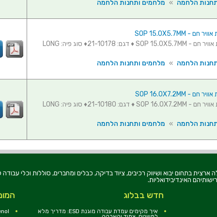
תחנות הלחמה
»
מלחמים ותחנות הלחמה
ם - SOP 15.0X5.7MM
פיה לעמדת אוויר חם - SOP 15.0X5.7MM ♦ דגם: 21-10178♦ סוג פיה: LONG
תחנות הלחמה
»
מלחמים ותחנות הלחמה
ם - SOP 16.0X7.2MM
פיה לעמדת אוויר חם - SOP 16.0X7.2MM ♦ דגם: 21-10180♦ סוג פיה: LONG
תחנות הלחמה
»
מלחמים ותחנות הלחמה
רוניקה בע"מ, הוקמה בשנת 1979, הינה מובילה ארצית בתחום יבוא ושיווק רכיבים, ציוד בדיקה, כבלים ומחברים, סוללו
ישותיהם האינדיבידואליות.
חדש בבלוג
המומ
איך מקימים עמדת עבודה מוגנת ESD: מדריך מלא
nol
למשטח, צמיד והארקה