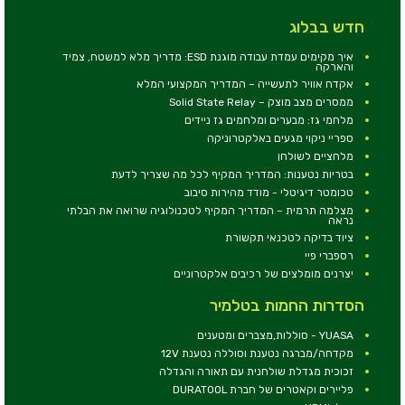
חדש בבלוג
איך מקימים עמדת עבודה מוגנת ESD: מדריך מלא למשטח, צמיד
והארקה
אקדח אוויר לתעשייה – המדריך המקצועי המלא
ממסרים מצב מוצק – Solid State Relay
מלחמי גז: מבערים ומלחמים גז ניידים
ספריי ניקוי מגעים באלקטרוניקה
מלחציים לשולחן
בטריות נטענות: המדריך המקיף לכל מה שצריך לדעת
טכומטר דיגיטלי - מודד מהירות סיבוב
מצלמה תרמית – המדריך המקיף לטכנולוגיה שרואה את הבלתי
נראה
ציוד בדיקה לטכנאי תקשורת
רספברי פיי
יצרנים מומלצים של רכיבים אלקטרוניים
הסדרות החמות בטלמיר
YUASA - סוללות,מצברים ומטענים
מקדחה/מברגה נטענת וסוללה נטענת 12V
זכוכית מגדלת שולחנית עם תאורה והגדלה
פליירים וקאטרים של חברת DURATOOL