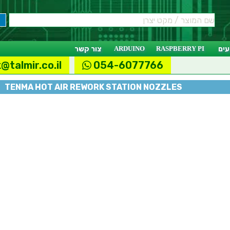
ים
RASPBERRY PI
ARDUINO
צור קשר
@talmir.co.il
054-6077766
TENMA HOT AIR REWORK STATION NOZZLES