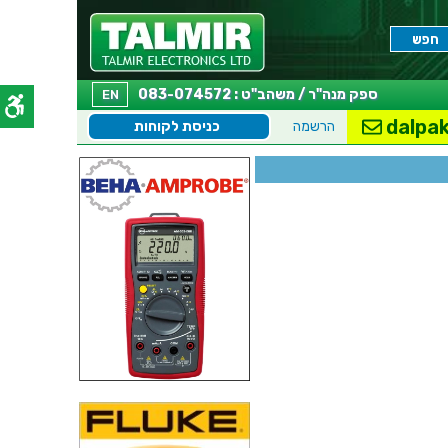
ספק מנה"ר / משהב"ט : 083-074572
EN
dalpak
הרשמה
כניסת לקוחות