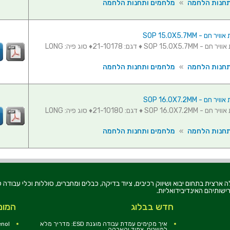
תחנות הלחמה
»
מלחמים ותחנות הלחמה
ם - SOP 15.0X5.7MM
פיה לעמדת אוויר חם - SOP 15.0X5.7MM ♦ דגם: 21-10178♦ סוג פיה: LONG
תחנות הלחמה
»
מלחמים ותחנות הלחמה
ם - SOP 16.0X7.2MM
פיה לעמדת אוויר חם - SOP 16.0X7.2MM ♦ דגם: 21-10180♦ סוג פיה: LONG
תחנות הלחמה
»
מלחמים ותחנות הלחמה
רוניקה בע"מ, הוקמה בשנת 1979, הינה מובילה ארצית בתחום יבוא ושיווק רכיבים, ציוד בדיקה, כבלים ומחברים, סוללו
ישותיהם האינדיבידואליות.
חדש בבלוג
המומ
איך מקימים עמדת עבודה מוגנת ESD: מדריך מלא
nol
למשטח, צמיד והארקה