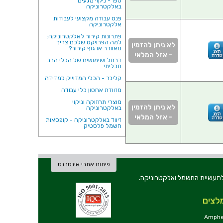
ספריי ניקוי מגעים
באלקטרוניקה
פנס עבודה מקצועי לעבודות
אלקטרוניקה
פתרונות קירור לאלקטרוניקה:
למה הפרויקט שלכם צריך
לא ניתן להזמין
מאוורר או גוף קירור?
- אזל המלאי
דרמל ושימושים של הכלי הרב
תכליתי
קליבר - הכלי המדוייק למדידה
מזוודת אחסון כלי עבודה
מוצרי תחזוקה וניקוי
לא ניתן להזמין
באלקטרוניקה
- אזל המלאי
זיווד באלקטרוניקה - קופסאות
חשמל פלסטיק
פיתוח אתרי אינטרנט
ת וכלי עבודה לתעשיית החשמל ואלקטרוניקה.
לצים
Amphe