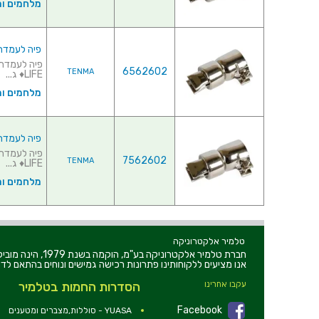
מלחמים ו
פיה לעמדת אוויר ח
6562602
TENMA
LIFE♦ ג...
מלחמים ו
פיה לעמדת אוויר ח
7562602
TENMA
LIFE♦ ג...
מלחמים ו
טלמיר אלקטרוניקה
חברת טלמיר אלקט
אנו מציעים ללקוחותינו פתרונות רכישה גמישים ונוחים בהתאם לדר
עקבו אחרינו
הסדרות החמות בטלמיר
Facebook
YUASA - סוללות,מצברים ומטענים