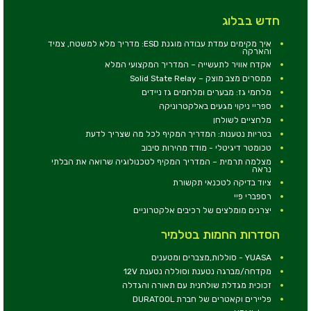
חדש בבלוג
איך מקימים עמדת עבודה מוגנת ESD: מדריך מלא למשטח, צמיד
והארקה
אקדח אוויר לתעשייה – המדריך המקצועי המלא
ממסרים מצב מוצק – Solid State Relay
מלחמי גז: מבערים ומלחמים גז ניידים
ספריי ניקוי מגעים באלקטרוניקה
מלחציים לשולחן
בטריות נטענות: המדריך המקיף לכל מה שצריך לדעת
טכומטר דיגיטלי - מודד מהירות סיבוב
מצלמה תרמית – המדריך המקיף לטכנולוגיה שרואה את הבלתי
נראה
ציוד בדיקה לטכנאי תקשורת
רספברי פיי
יצרנים מומלצים של רכיבים אלקטרוניים
הסדרות החמות בטלמיר
YUASA - סוללות,מצברים ומטענים
מקדחה/מברגה נטענת וסוללה נטענת 12V
זכוכית מגדלת שולחנית עם תאורה והגדלה
פליירים וקאטרים של חברת DURATOOL