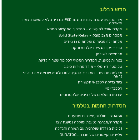
חדש בבלוג
איך מקימים עמדת עבודה מוגנת ESD: מדריך מלא למשטח, צמיד
והארקה
אקדח אוויר לתעשייה – המדריך המקצועי המלא
ממסרים מצב מוצק – Solid State Relay
מלחמי גז: מבערים ומלחמים גז ניידים
ספריי ניקוי מגעים באלקטרוניקה
מלחציים לשולחן
בטריות נטענות: המדריך המקיף לכל מה שצריך לדעת
טכומטר דיגיטלי - מודד מהירות סיבוב
מצלמה תרמית – המדריך המקיף לטכנולוגיה שרואה את הבלתי
נראה
ציוד בדיקה לטכנאי תקשורת
רספברי פיי
יצרנים מומלצים של רכיבים אלקטרוניים
הסדרות החמות בטלמיר
YUASA - סוללות,מצברים ומטענים
מקדחה/מברגה נטענת וסוללה נטענת 12V
זכוכית מגדלת שולחנית עם תאורה והגדלה
פליירים וקאטרים של חברת DURATOOL