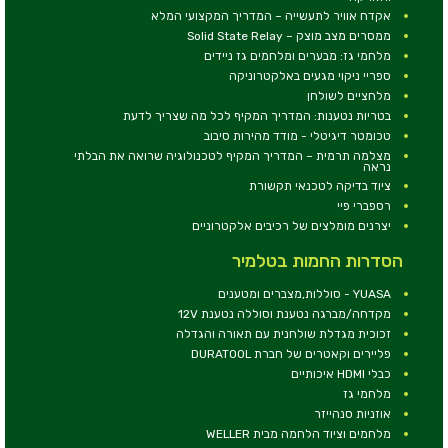
אקדח אוויר לתעשייה – המדריך המקצועי המלא
ממסרים מצב מוצק – Solid State Relay
מלחמי גז: מבערים ומלחמים גז ניידים
ספריי ניקוי מגעים באלקטרוניקה
מלחציים לשולחן
בטריות נטענות: המדריך המקיף לכל מה שצריך לדעת
טכומטר דיגיטלי - מודד מהירות סיבוב
מצלמה תרמית – המדריך המקיף לטכנולוגיה שרואה את הבלתי
נראה
ציוד בדיקה לטכנאי תקשורת
רספברי פיי
יצרנים מומלצים של רכיבים אלקטרוניים
הסדרות החמות בטלמיר
YUASA - סוללות,מצברים ומטענים
מקדחה/מברגה נטענת וסוללה נטענת 12V
זכוכית מגדלת שולחנית עם תאורה והגדלה
פליירים וקאטרים של חברת DURATOOL
כבלי HDMI איכותיים
מלחמי גז
אוזניות סנהייזר
מלחמים וציוד הלחמה מבית WELLER