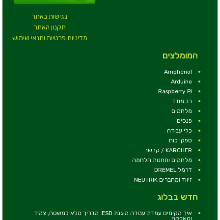
נגישות באתר
תקנון האתר
מדיניות פרטיות ותנאי שימוש
המומלצים
Amphenol
Arduino
Raspberry Pi
רב מודד
מלחמים
פנסים
כלי עבודה
ספקי כוח
KARCHER / קרשר
מלחמים ותחנות הלחמה
דרמל DREMEL
זיווד ומחברים NEUTRIK
חדש בבלוג
איך מקימים עמדת עבודה מוגנת ESD: מדריך מלא למשטח, צמיד
והארקה