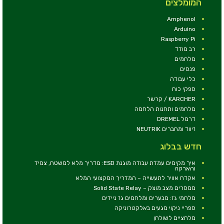
המומלצים
Amphenol
Arduino
Raspberry Pi
רב מודד
מלחמים
פנסים
כלי עבודה
ספקי כוח
KARCHER / קרשר
מלחמים ותחנות הלחמה
דרמל DREMEL
זיווד ומחברים NEUTRIK
חדש בבלוג
איך מקימים עמדת עבודה מוגנת ESD: מדריך מלא למשטח, צמיד
והארקה
אקדח אוויר לתעשייה – המדריך המקצועי המלא
ממסרים מצב מוצק – Solid State Relay
מלחמי גז: מבערים ומלחמים גז ניידים
ספריי ניקוי מגעים באלקטרוניקה
מלחציים לשולחן