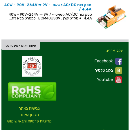
ספק כוח AC/DC לשאסי - 40W - 90V~264V ⇒ 9V
/ 4.4A
ספק כוח AC/DC לשאסי - 40W - 90V~264V ⇒ 9V /
4.4A ♦ מק''ט יצרן : ECM40US09 למפרט מלא לח...
פיתוח אתרי אינטרנט
עקבו אחרינו
Facebook
בלוג טלמיר
Youtube
נגישות באתר
תקנון האתר
מדיניות פרטיות ותנאי שימוש