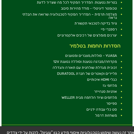
בטריות נטענות: המדריך המקיף לכל מה שצריך לדעת
טכומטר דיגיטלי - מודד מהירות סיבוב
מצלמה תרמית – המדריך המקיף לטכנולוגיה שרואה את הבלתי
נראה
ציוד בדיקה לטכנאי תקשורת
רספברי פיי
יצרנים מומלצים של רכיבים אלקטרוניים
הסדרות החמות בטלמיר
YUASA - סוללות,מצברים ומטענים
מקדחה/מברגה נטענת וסוללה נטענת 12V
זכוכית מגדלת שולחנית עם תאורה והגדלה
פליירים וקאטרים של חברת DURATOOL
כבלי HDMI איכותיים
מלחמי גז
אוזניות סנהייזר
מלחמים וציוד הלחמה מבית WELLER
ספייסר
סט כלי עבודה ידניים
משחזות דרמל
© כל הזכויות שמורות - טלמיר אלקטרוניקה בע''מ
תר זה נעשה שימוש בטכנולוגיות איסוף מידע כגון "עוגיות", לרבות על ידי צדדים