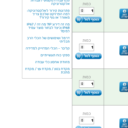
פנס עבודה מקצועי לעבודות
כמות
אלקטרוניקה
פתרונות קירור לאלקטרוניקה:
למה הפרויקט שלכם צריך
מאוורר או גוף קירור?
מה זה דירוג IP? מה זה IP67 /
IP68 וכיצד לבחור מוצר עמיד
למים?
דרמל ושימושים של הכלי הרב
כמות
תכליתי
קליבר - הכלי המדוייק למדידה
ספקי כוח תעשייתיים
מזוודת אחסון כלי עבודה
מקדח בטון / מקדח עץ / מקדח
מתכת
כמות
כמות