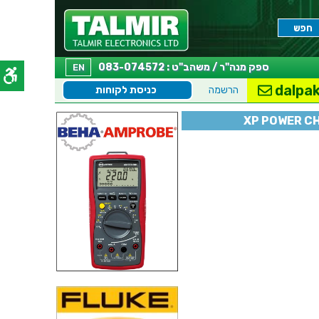
ספק מנה"ר / משהב"ט : 083-074572
EN
dalpak
הרשמה
כניסת לקוחות
XP POWER CH