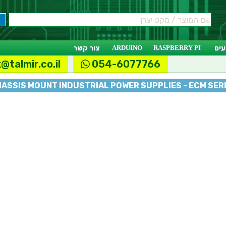
ים
RASPBERRY PI
ARDUINO
צור קשר
@talmir.co.il
054-6077766
ASSIS MOUNT INDUSTRIAL POWER SUPPLIES - ECM SER