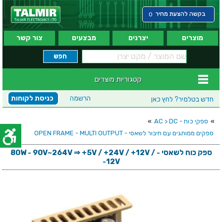
בקשה להצעת מחיר
0
מוצרים
יצרנים
מבצעים
צור קשר
קטגוריות מוצרים
הרשמה
כניסת לקוחות
חדש בטלמיר?
לחץ כאן
»
ספקי כוח - AC > DC
»
ספקים ממותגים עם חיבור לשאסי - OPEN FRAME - MULTI OUTPUT
ספק כוח לשאסי - 80W - 90V~264V ⇒ +5V / +24V / +12V /
-12V