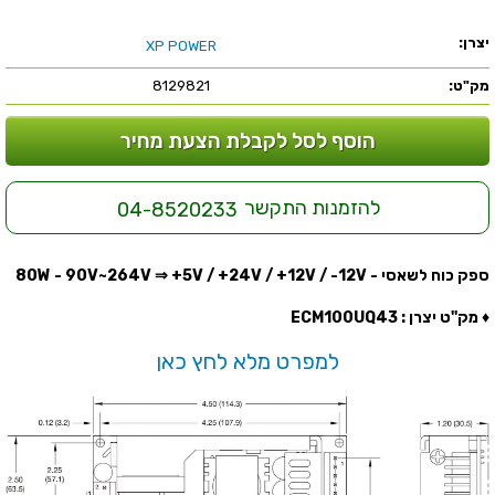
יצרן:
XP POWER
מק"ט:
8129821
הוסף לסל לקבלת הצעת מחיר
להזמנות התקשר
04-8520233
ספק כוח לשאסי - 80W - 90V~264V ⇒ +5V / +24V / +12V / -12V
♦ מק''ט יצרן : ECM100UQ43
למפרט מלא לחץ כאן