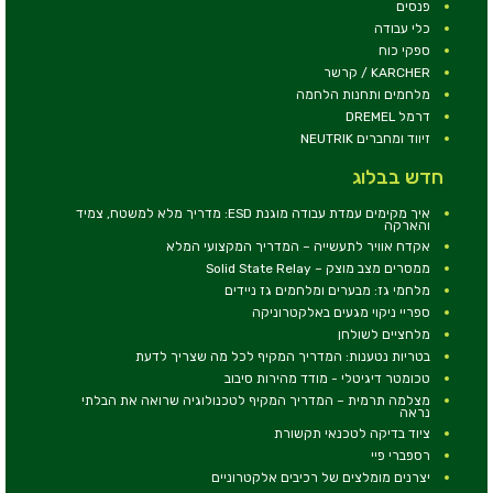
פנסים
כלי עבודה
ספקי כוח
KARCHER / קרשר
מלחמים ותחנות הלחמה
דרמל DREMEL
זיווד ומחברים NEUTRIK
חדש בבלוג
איך מקימים עמדת עבודה מוגנת ESD: מדריך מלא למשטח, צמיד
והארקה
אקדח אוויר לתעשייה – המדריך המקצועי המלא
ממסרים מצב מוצק – Solid State Relay
מלחמי גז: מבערים ומלחמים גז ניידים
ספריי ניקוי מגעים באלקטרוניקה
מלחציים לשולחן
בטריות נטענות: המדריך המקיף לכל מה שצריך לדעת
טכומטר דיגיטלי - מודד מהירות סיבוב
מצלמה תרמית – המדריך המקיף לטכנולוגיה שרואה את הבלתי
נראה
ציוד בדיקה לטכנאי תקשורת
רספברי פיי
יצרנים מומלצים של רכיבים אלקטרוניים