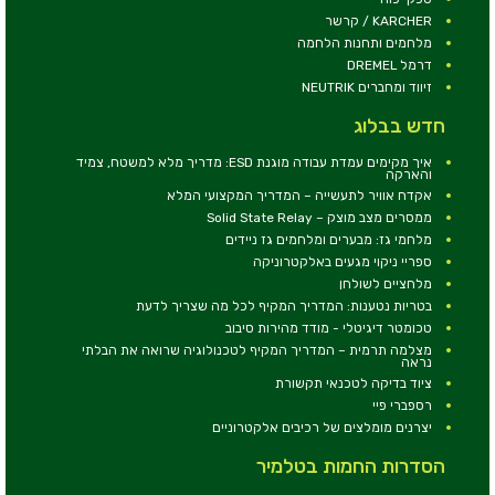
KARCHER / קרשר
מלחמים ותחנות הלחמה
דרמל DREMEL
זיווד ומחברים NEUTRIK
חדש בבלוג
איך מקימים עמדת עבודה מוגנת ESD: מדריך מלא למשטח, צמיד
והארקה
אקדח אוויר לתעשייה – המדריך המקצועי המלא
ממסרים מצב מוצק – Solid State Relay
מלחמי גז: מבערים ומלחמים גז ניידים
ספריי ניקוי מגעים באלקטרוניקה
מלחציים לשולחן
בטריות נטענות: המדריך המקיף לכל מה שצריך לדעת
טכומטר דיגיטלי - מודד מהירות סיבוב
מצלמה תרמית – המדריך המקיף לטכנולוגיה שרואה את הבלתי
נראה
ציוד בדיקה לטכנאי תקשורת
רספברי פיי
יצרנים מומלצים של רכיבים אלקטרוניים
הסדרות החמות בטלמיר