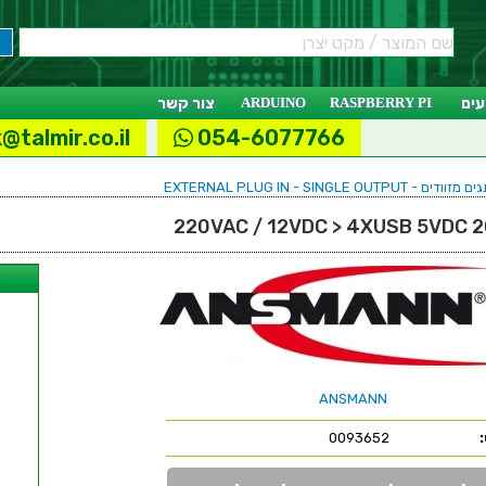
ים
RASPBERRY PI
ARDUINO
צור קשר
@talmir.co.il
054-6077766
EXTERNAL PLUG IN - SINGLE OUT
ל
ANSMANN
0093652