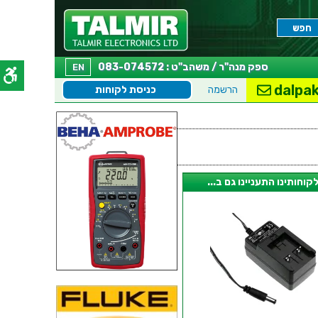
ספק מנה"ר / משהב"ט : 083-074572
EN
dalpak
הרשמה
כניסת לקוחות
קוחותינו התעניינו גם ב...