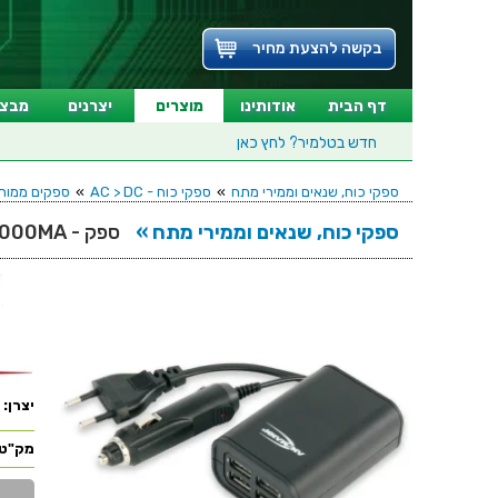
בקשה להצעת מחיר
דף הבית
אודותינו
מוצרים
יצרנים
מבצע
חדש בטלמיר?
לחץ כאן
ספקי כוח, שנאים וממירי מתח
»
ספקי כוח - AC > DC
»
ספקים ממותגים מזוודים - PUT
ספקי כוח, שנאים וממירי מתח »
ספק - 220VAC / 12VDC > 4XUSB 5VDC 2000MA
יצרן:
מק"ט: