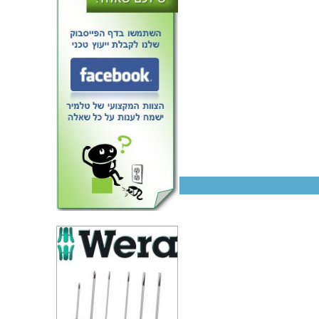
ספק כוח AC/DC לשאסי - 156W -
90V~305V ⇒ 12V / 13A