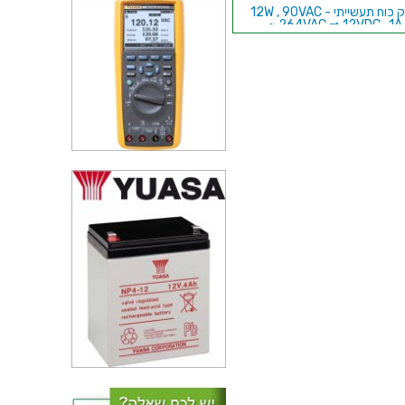
ספק כוח תעשייתי - 12W , 90VAC
~ 264VAC ⇒ 12VDC , 1A
ספק כוח AC/DC לשאסי - 300W -
85V~264V ⇒ 3.3V / 90
ספק כוח AC/DC לפס דין - 480W
- 85V~264V ⇒ 24V / 20