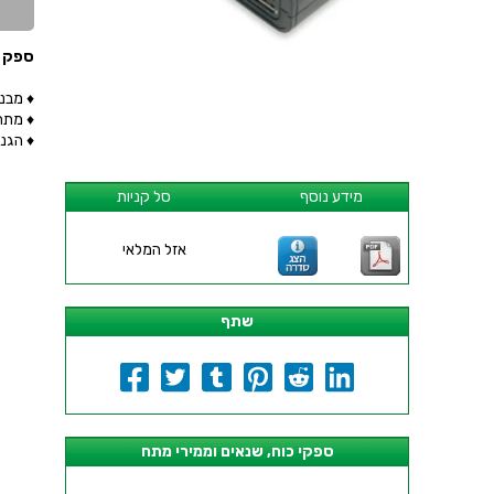
ספק - 2VDC > 4XUSB 5VDC 2000MA
♦ מבנה
♦ מתח 
♦ הגנו
מידע נוסף
סל קניות
אזל המלאי
שתף
ספקי כוח, שנאים וממירי מתח