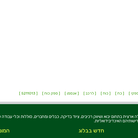
פקי ]
[ כח ]
[ כוח ]
[ לרכב ]
[ אנסמן ]
[ ספק כוח ]
[ 5211013 ]
רוניקה בע"מ, הוקמה בשנת 1979, הינה מובילה ארצית בתחום יבוא ושיווק רכיבים, ציוד בדיקה, כבלים ומחברים, סוללו
ישותיהם האינדיבידואליות.
חדש בבלוג
המומ