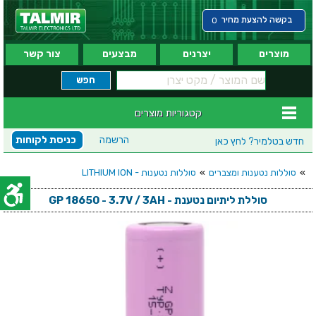
בקשה להצעת מחיר
0
מוצרים
יצרנים
מבצעים
צור קשר
קטגוריות מוצרים
הרשמה
כניסת לקוחות
חדש בטלמיר?
לחץ כאן
»
סוללות נטענות ומצברים
»
סוללות נטענות - LITHIUM ION
סוללת ליתיום נטענת - GP 18650 - 3.7V / 3AH