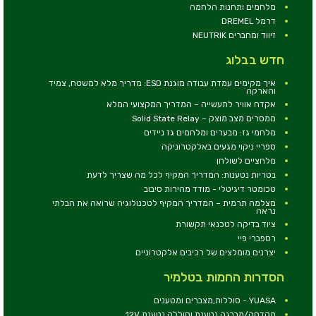
מלחמים ותחנות הלחמה
דרמל DREMEL
זיווד ומחברים NEUTRIK
חדש בבלוג
איך מקימים עמדת עבודה מוגנת ESD: מדריך מלא למשטח, צמיד
והארקה
אקדח אוויר לתעשייה – המדריך המקצועי המלא
ממסרים מצב מוצק – Solid State Relay
מלחמי גז: מבערים ומלחמים גז ניידים
ספריי ניקוי מגעים באלקטרוניקה
מלחציים לשולחן
בטריות נטענות: המדריך המקיף לכל מה שצריך לדעת
טכומטר דיגיטלי - מודד מהירות סיבוב
מצלמה תרמית – המדריך המקיף לטכנולוגיה שרואה את הבלתי
נראה
ציוד בדיקה לטכנאי תקשורת
רספברי פיי
יצרנים מומלצים של רכיבים אלקטרוניים
הסדרות החמות בטלמיר
YUASA - סוללות,מצברים ומטענים
מקדחה/מברגה נטענת וסוללה נטענת 12V