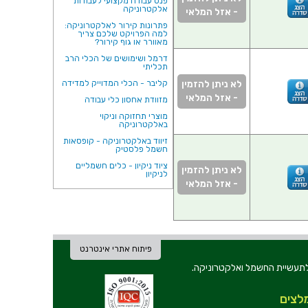
פנס עבודה מקצועי לעבודות
אלקטרוניקה
- אזל המלאי
פתרונות קירור לאלקטרוניקה:
למה הפרויקט שלכם צריך
מאוורר או גוף קירור?
דרמל ושימושים של הכלי הרב
תכליתי
לא ניתן להזמין
קליבר - הכלי המדוייק למדידה
- אזל המלאי
מזוודת אחסון כלי עבודה
מוצרי תחזוקה וניקוי
באלקטרוניקה
זיווד באלקטרוניקה - קופסאות
חשמל פלסטיק
ציוד ניקיון - כלים חשמליים
לא ניתן להזמין
לניקיון
- אזל המלאי
פיתוח אתרי אינטרנט
ת וכלי עבודה לתעשיית החשמל ואלקטרוניקה.
לצים