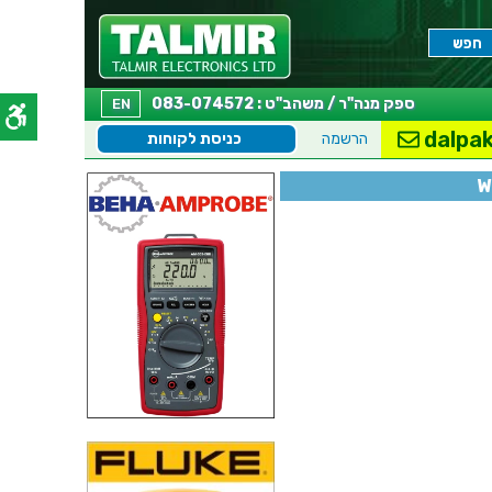
ספק מנה"ר / משהב"ט : 083-074572
EN
dalpak
הרשמה
כניסת לקוחות
W