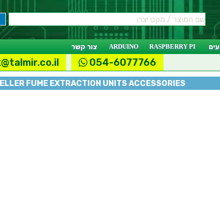
ים
RASPBERRY PI
ARDUINO
צור קשר
@talmir.co.il
054-6077766
ELLER FUME EXTRACTION UNITS ACCESSORIES