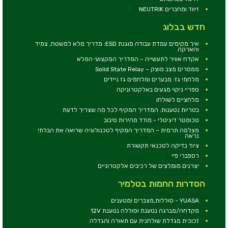
זיווד ומחברים NEUTRIK
חדש בבלוג
איך מקימים עמדת עבודה מוגנת ESD: מדריך מלא למשטח, צמיד
והארקה
אקדח אוויר לתעשייה – המדריך המקצועי המלא
ממסרים מצב מוצק – Solid State Relay
מלחמי גז: מבערים ומלחמים גז ניידים
ספריי ניקוי מגעים באלקטרוניקה
מלחציים לשולחן
בטריות נטענות: המדריך המקיף לכל מה שצריך לדעת
טכומטר דיגיטלי - מודד מהירות סיבוב
מצלמה תרמית – המדריך המקיף לטכנולוגיה שרואה את הבלתי
נראה
ציוד בדיקה לטכנאי תקשורת
רספברי פיי
יצרנים מומלצים של רכיבים אלקטרוניים
הסדרות החמות בטלמיר
YUASA - סוללות,מצברים ומטענים
מקדחה/מברגה נטענת וסוללה נטענת 12V
זכוכית מגדלת שולחנית עם תאורה והגדלה