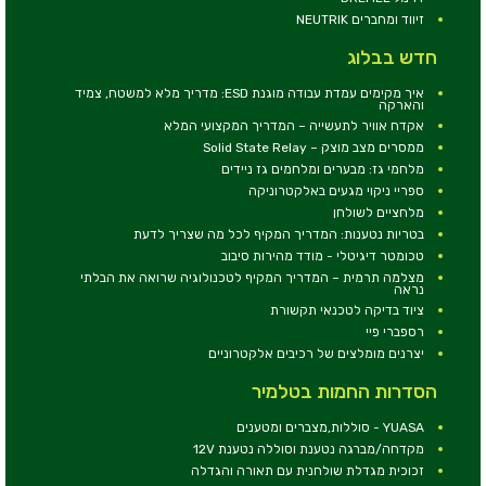
זיווד ומחברים NEUTRIK
חדש בבלוג
איך מקימים עמדת עבודה מוגנת ESD: מדריך מלא למשטח, צמיד
והארקה
אקדח אוויר לתעשייה – המדריך המקצועי המלא
ממסרים מצב מוצק – Solid State Relay
מלחמי גז: מבערים ומלחמים גז ניידים
ספריי ניקוי מגעים באלקטרוניקה
מלחציים לשולחן
בטריות נטענות: המדריך המקיף לכל מה שצריך לדעת
טכומטר דיגיטלי - מודד מהירות סיבוב
מצלמה תרמית – המדריך המקיף לטכנולוגיה שרואה את הבלתי
נראה
ציוד בדיקה לטכנאי תקשורת
רספברי פיי
יצרנים מומלצים של רכיבים אלקטרוניים
הסדרות החמות בטלמיר
YUASA - סוללות,מצברים ומטענים
מקדחה/מברגה נטענת וסוללה נטענת 12V
זכוכית מגדלת שולחנית עם תאורה והגדלה