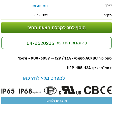
יצרן:
MEAN WELL
מק"ט:
5395182
הוסף לסל לקבלת הצעת מחיר
להזמנות התקשר
04-8520233
ספק כוח AC/DC לשאסי - 156W - 90V~305V ⇒ 12V / 13A
♦ מק''ט יצרן : HEP-185-12A
למפרט מלא לחץ כאן
מוצרים נלווים