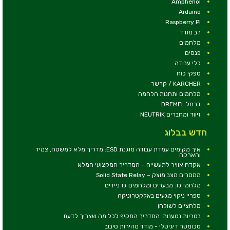
Amphenol
Arduino
Raspberry Pi
רב מודד
מלחמים
פנסים
כלי עבודה
ספקי כוח
KARCHER / קרשר
מלחמים ותחנות הלחמה
דרמל DREMEL
זיווד ומחברים NEUTRIK
חדש בבלוג
איך מקימים עמדת עבודה מוגנת ESD: מדריך מלא למשטח, צמיד
והארקה
אקדח אוויר לתעשייה – המדריך המקצועי המלא
ממסרים מצב מוצק – Solid State Relay
מלחמי גז: מבערים ומלחמים גז ניידים
ספריי ניקוי מגעים באלקטרוניקה
מלחציים לשולחן
בטריות נטענות: המדריך המקיף לכל מה שצריך לדעת
טכומטר דיגיטלי - מודד מהירות סיבוב