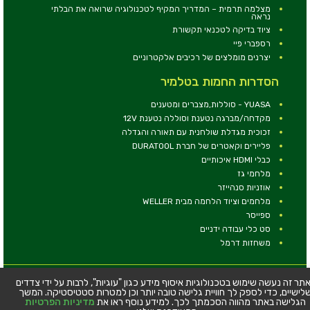
מצלמה תרמית – המדריך המקיף לטכנולוגיה שרואה את הבלתי
נראה
ציוד בדיקה לטכנאי תקשורת
רספברי פיי
יצרנים מומלצים של רכיבים אלקטרוניים
הסדרות החמות בטלמיר
YUASA - סוללות,מצברים ומטענים
מקדחה/מברגה נטענת וסוללה נטענת 12V
זכוכית מגדלת שולחנית עם תאורה והגדלה
פליירים וקאטרים של חברת DURATOOL
כבלי HDMI איכותיים
מלחמי גז
אוזניות סנהייזר
מלחמים וציוד הלחמה מבית WELLER
ספייסר
סט כלי עבודה ידניים
משחזות דרמל
© כל הזכויות שמורות - טלמיר אלקטרוניקה בע''מ
תר זה נעשה שימוש בטכנולוגיות איסוף מידע כגון "עוגיות", לרבות על ידי צדדים
לישיים, כדי לספק לך חוויית גלישה טובה יותר וכן למטרות סטטיסטיקה. המשך
כתובת: דרך העצמאות 63, חיפה
הגלישה באתר מהווה הסכמתך לכך. למידע נוסף ראו את
מדיניות הפרטיות
טלפון:
04-8534564