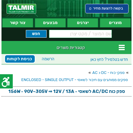
בקשה להצעת מחיר
0
מוצרים
יצרנים
מבצעים
צור קשר
קטגוריות מוצרים
הרשמה
כניסת לקוחות
חדש בטלמיר?
לחץ כאן
»
ספקי כוח - AC > DC
»
ספקים ממותגים עם חיבור לשאסי - ENCLOSED - SINGLE OUTPUT
ספק כוח AC/DC לשאסי - 156W - 90V~305V ⇒ 12V / 13A