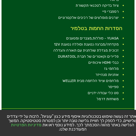
ציוד בדיקה לטכנאי תקשורת
רספברי פיי
יצרנים מומלצים של רכיבים אלקטרוניים
הסדרות החמות בטלמיר
YUASA - סוללות,מצברים ומטענים
מקדחה/מברגה נטענת וסוללה נטענת 12V
זכוכית מגדלת שולחנית עם תאורה והגדלה
פליירים וקאטרים של חברת DURATOOL
כבלי HDMI איכותיים
מלחמי גז
אוזניות סנהייזר
מלחמים וציוד הלחמה מבית WELLER
ספייסר
סט כלי עבודה ידניים
משחזות דרמל
© כל הזכויות שמורות - טלמיר אלקטרוניקה בע''מ
תר זה נעשה שימוש בטכנולוגיות איסוף מידע כגון "עוגיות", לרבות על ידי צדדים
לישיים, כדי לספק לך חוויית גלישה טובה יותר וכן למטרות סטטיסטיקה. המשך
כתובת: דרך העצמאות 63, חיפה
הגלישה באתר מהווה הסכמתך לכך. למידע נוסף ראו את
מדיניות הפרטיות
טלפון:
04-8534564
המעודכנת שלנו.