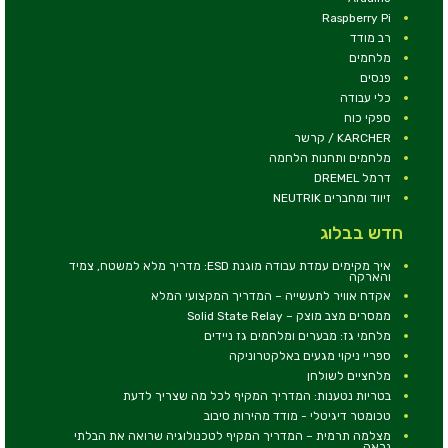
Raspberry Pi
רב מודד
מלחמים
פנסים
כלי עבודה
ספקי כוח
KARCHER / קרשר
מלחמים ותחנות הלחמה
דרמל DREMEL
זיווד ומחברים NEUTRIK
חדש בבלוג
איך מקימים עמדת עבודה מוגנת ESD: מדריך מלא למשטח, צמיד
והארקה
אקדח אוויר לתעשייה – המדריך המקצועי המלא
ממסרים מצב מוצק – Solid State Relay
מלחמי גז: מבערים ומלחמים גז ניידים
ספריי ניקוי מגעים באלקטרוניקה
מלחציים לשולחן
בטריות נטענות: המדריך המקיף לכל מה שצריך לדעת
טכומטר דיגיטלי - מודד מהירות סיבוב
מצלמה תרמית – המדריך המקיף לטכנולוגיה שרואה את הבלתי
נראה