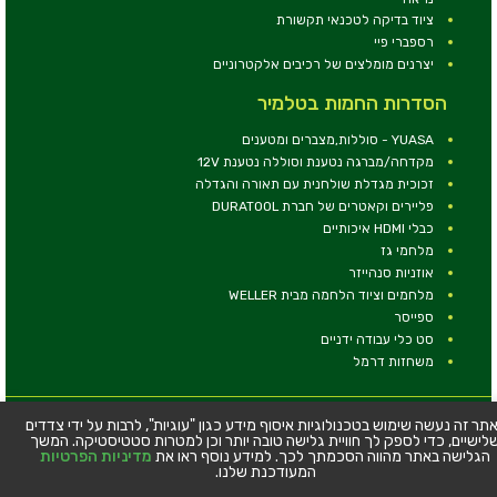
ציוד בדיקה לטכנאי תקשורת
רספברי פיי
יצרנים מומלצים של רכיבים אלקטרוניים
הסדרות החמות בטלמיר
YUASA - סוללות,מצברים ומטענים
מקדחה/מברגה נטענת וסוללה נטענת 12V
זכוכית מגדלת שולחנית עם תאורה והגדלה
פליירים וקאטרים של חברת DURATOOL
כבלי HDMI איכותיים
מלחמי גז
אוזניות סנהייזר
מלחמים וציוד הלחמה מבית WELLER
ספייסר
סט כלי עבודה ידניים
משחזות דרמל
© כל הזכויות שמורות - טלמיר אלקטרוניקה בע''מ
תר זה נעשה שימוש בטכנולוגיות איסוף מידע כגון "עוגיות", לרבות על ידי צדדים
לישיים, כדי לספק לך חוויית גלישה טובה יותר וכן למטרות סטטיסטיקה. המשך
כתובת: דרך העצמאות 63, חיפה
הגלישה באתר מהווה הסכמתך לכך. למידע נוסף ראו את
מדיניות הפרטיות
טלפון:
04-8534564
המעודכנת שלנו.