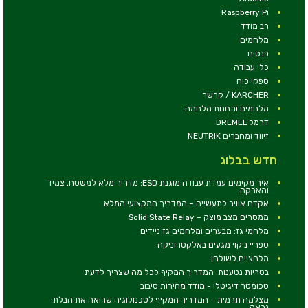
Raspberry Pi
רב מודד
מלחמים
פנסים
כלי עבודה
ספקי כוח
KARCHER / קרשר
מלחמים ותחנות הלחמה
דרמל DREMEL
זיווד ומחברים NEUTRIK
חדש בבלוג
איך מקימים עמדת עבודה מוגנת ESD: מדריך מלא למשטח, צמיד
והארקה
אקדח אוויר לתעשייה – המדריך המקצועי המלא
ממסרים מצב מוצק – Solid State Relay
מלחמי גז: מבערים ומלחמים גז ניידים
ספריי ניקוי מגעים באלקטרוניקה
מלחציים לשולחן
בטריות נטענות: המדריך המקיף לכל מה שצריך לדעת
טכומטר דיגיטלי - מודד מהירות סיבוב
מצלמה תרמית – המדריך המקיף לטכנולוגיה שרואה את הבלתי
נראה