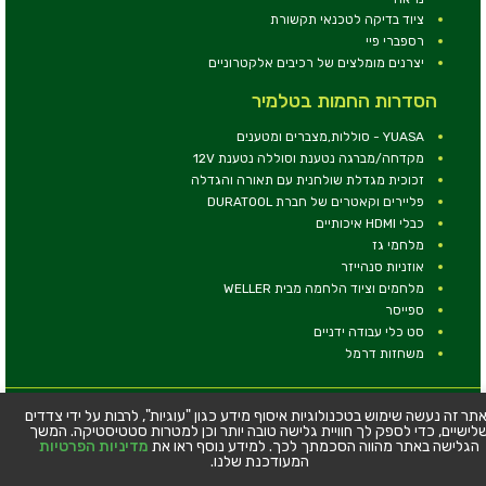
ציוד בדיקה לטכנאי תקשורת
רספברי פיי
יצרנים מומלצים של רכיבים אלקטרוניים
הסדרות החמות בטלמיר
YUASA - סוללות,מצברים ומטענים
מקדחה/מברגה נטענת וסוללה נטענת 12V
זכוכית מגדלת שולחנית עם תאורה והגדלה
פליירים וקאטרים של חברת DURATOOL
כבלי HDMI איכותיים
מלחמי גז
אוזניות סנהייזר
מלחמים וציוד הלחמה מבית WELLER
ספייסר
סט כלי עבודה ידניים
משחזות דרמל
© כל הזכויות שמורות - טלמיר אלקטרוניקה בע''מ
תר זה נעשה שימוש בטכנולוגיות איסוף מידע כגון "עוגיות", לרבות על ידי צדדים
לישיים, כדי לספק לך חוויית גלישה טובה יותר וכן למטרות סטטיסטיקה. המשך
כתובת: דרך העצמאות 63, חיפה
הגלישה באתר מהווה הסכמתך לכך. למידע נוסף ראו את
מדיניות הפרטיות
טלפון:
04-8534564
המעודכנת שלנו.