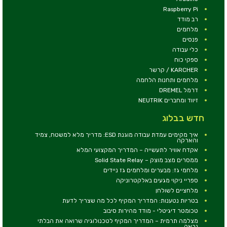
Raspberry Pi
רב מודד
מלחמים
פנסים
כלי עבודה
ספקי כוח
KARCHER / קרשר
מלחמים ותחנות הלחמה
דרמל DREMEL
זיווד ומחברים NEUTRIK
חדש בבלוג
איך מקימים עמדת עבודה מוגנת ESD: מדריך מלא למשטח, צמיד
והארקה
אקדח אוויר לתעשייה – המדריך המקצועי המלא
ממסרים מצב מוצק – Solid State Relay
מלחמי גז: מבערים ומלחמים גז ניידים
ספריי ניקוי מגעים באלקטרוניקה
מלחציים לשולחן
בטריות נטענות: המדריך המקיף לכל מה שצריך לדעת
טכומטר דיגיטלי - מודד מהירות סיבוב
מצלמה תרמית – המדריך המקיף לטכנולוגיה שרואה את הבלתי
נראה