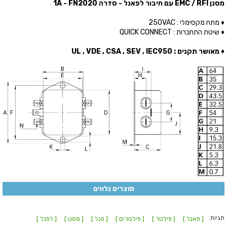
מסנן EMC / RFI עם חיבור לפאנל - סדרה 1A - FN2020
♦ מתח מקסימלי : 250VAC
♦ שיטת התחברות : QUICK CONNECT
♦ מאושר תקנים : UL , VDE , CSA , SEV , IEC950
מוצרים נלווים
תגיות:
[ פאנל ]
[ פילטר ]
[ פילטרים ]
[ פנל ]
[ מסנן ]
[ לפנל ]