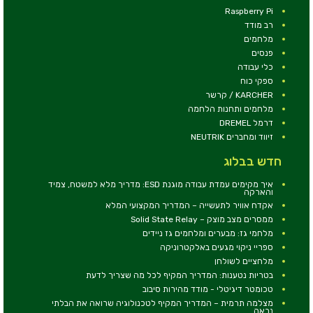
Raspberry Pi
רב מודד
מלחמים
פנסים
כלי עבודה
ספקי כוח
KARCHER / קרשר
מלחמים ותחנות הלחמה
דרמל DREMEL
זיווד ומחברים NEUTRIK
חדש בבלוג
איך מקימים עמדת עבודה מוגנת ESD: מדריך מלא למשטח, צמיד
והארקה
אקדח אוויר לתעשייה – המדריך המקצועי המלא
ממסרים מצב מוצק – Solid State Relay
מלחמי גז: מבערים ומלחמים גז ניידים
ספריי ניקוי מגעים באלקטרוניקה
מלחציים לשולחן
בטריות נטענות: המדריך המקיף לכל מה שצריך לדעת
טכומטר דיגיטלי - מודד מהירות סיבוב
מצלמה תרמית – המדריך המקיף לטכנולוגיה שרואה את הבלתי
נראה