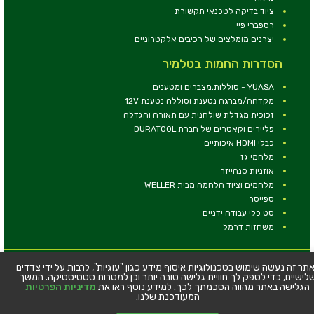
ציוד בדיקה לטכנאי תקשורת
רספברי פיי
יצרנים מומלצים של רכיבים אלקטרוניים
הסדרות החמות בטלמיר
YUASA - סוללות,מצברים ומטענים
מקדחה/מברגה נטענת וסוללה נטענת 12V
זכוכית מגדלת שולחנית עם תאורה והגדלה
פליירים וקאטרים של חברת DURATOOL
כבלי HDMI איכותיים
מלחמי גז
אוזניות סנהייזר
מלחמים וציוד הלחמה מבית WELLER
ספייסר
סט כלי עבודה ידניים
משחזות דרמל
© כל הזכויות שמורות - טלמיר אלקטרוניקה בע''מ
תר זה נעשה שימוש בטכנולוגיות איסוף מידע כגון "עוגיות", לרבות על ידי צדדים
לישיים, כדי לספק לך חוויית גלישה טובה יותר וכן למטרות סטטיסטיקה. המשך
כתובת: דרך העצמאות 63, חיפה
הגלישה באתר מהווה הסכמתך לכך. למידע נוסף ראו את
מדיניות הפרטיות
טלפון:
04-8534564
המעודכנת שלנו.