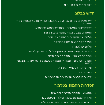
דרמל DREMEL
זיווד ומחברים NEUTRIK
חדש בבלוג
איך מקימים עמדת עבודה מוגנת ESD: מדריך מלא למשטח, צמיד
והארקה
אקדח אוויר לתעשייה – המדריך המקצועי המלא
ממסרים מצב מוצק – Solid State Relay
מלחמי גז: מבערים ומלחמים גז ניידים
ספריי ניקוי מגעים באלקטרוניקה
מלחציים לשולחן
בטריות נטענות: המדריך המקיף לכל מה שצריך לדעת
טכומטר דיגיטלי - מודד מהירות סיבוב
מצלמה תרמית – המדריך המקיף לטכנולוגיה שרואה את הבלתי
נראה
ציוד בדיקה לטכנאי תקשורת
רספברי פיי
יצרנים מומלצים של רכיבים אלקטרוניים
הסדרות החמות בטלמיר
YUASA - סוללות,מצברים ומטענים
מקדחה/מברגה נטענת וסוללה נטענת 12V
זכוכית מגדלת שולחנית עם תאורה והגדלה