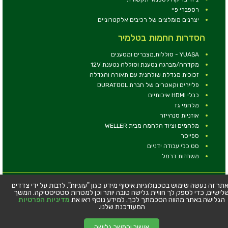
רספברי פיי
יצרנים מומלצים של רכיבים אלקטרוניים
הסדרות החמות בטלמיר
YUASA - סוללות,מצברים ומטענים
מקדחה/מברגה נטענת וסוללה נטענת 12V
זכוכית מגדלת שולחנית עם תאורה והגדלה
פליירים וקאטרים של חברת DURATOOL
כבלי HDMI איכותיים
מלחמי גז
אוזניות סנהייזר
מלחמים וציוד הלחמה מבית WELLER
ספייסר
סט כלי עבודה ידניים
משחזות דרמל
© כל הזכויות שמורות - טלמיר אלקטרוניקה בע''מ
תר זה נעשה שימוש בטכנולוגיות איסוף מידע כגון "עוגיות", לרבות על ידי צדדים
לישיים, כדי לספק לך חוויית גלישה טובה יותר וכן למטרות סטטיסטיקה. המשך
כתובת: דרך העצמאות 63, חיפה
הגלישה באתר מהווה הסכמתך לכך. למידע נוסף ראו את
מדיניות הפרטיות
טלפון:
04-8534564
המעודכנת שלנו.
אישור והמשך גלישה