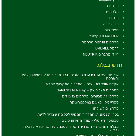
רב מודד
מלחמים
פנסים
כלי עבודה
ספקי כוח
KARCHER / קרשר
מלחמים ותחנות הלחמה
דרמל DREMEL
זיווד ומחברים NEUTRIK
חדש בבלוג
איך מקימים עמדת עבודה מוגנת ESD: מדריך מלא למשטח, צמיד
והארקה
אקדח אוויר לתעשייה – המדריך המקצועי המלא
ממסרים מצב מוצק – Solid State Relay
מלחמי גז: מבערים ומלחמים גז ניידים
ספריי ניקוי מגעים באלקטרוניקה
מלחציים לשולחן
בטריות נטענות: המדריך המקיף לכל מה שצריך לדעת
טכומטר דיגיטלי - מודד מהירות סיבוב
מצלמה תרמית – המדריך המקיף לטכנולוגיה שרואה את הבלתי
נראה
ציוד בדיקה לטכנאי תקשורת