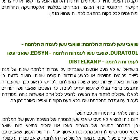
לקבלת הצעת מחיר ל-מלחמים ותחנות הלחמה אנא צרו קשר או ליחצו על
הקישור הרלוונטי בדף המוצר. המחירים בטלמיר אלקטרוניקה תחרותיים
ומותאמים לכל לקוח בהתאם לכמויות שהוא מזמין.
שואבי עשן לעמדות הלחמה: שואבי עשן לעמדות הלחמה -
DURATOOL, שואבי עשן לעמדות הלחמה - EDSYN, שואבי עשן
לעמדות הלחמה - DISTELKAMP
בישראל יש לא מעט אנשים שעובדים על עמדות הלחמה שונות על מנת
לייצר פריטים מסוימים או לבצע עבודות תיקונים שונות. חשוב לדעת כי
עמדות כאלה יוצרות עשן שעולה מהמלחם ולכן יש לדאוג לכך שהעבודה
תתבצע ברצף מבלי שהעשן יפריע לעובד. כך הופכים שואבי עשן ייעודיים
לכאלו שיכולים לפתור את הבעיה ולהציע לכל אדם אפשרות נוחה ומסודרת
לעבוד עם עמדת ההלחמה שלו בלא מעט מקומות ואפילו לאורך זמן רב.
נוחות מלאה בהתמודדות עם העשן
היום ניתן למצוא לא מעט שואבי עשן למטרה של משיכת העשן של המלחם.
בין המבחר החשוב של מוצרים כאלו אנו יכולים למצוא היום שואב
אנטי-סטטי שיש לו זרוע מתכווננת לאיסוף יעיל יותר של העשן, שואבים עם
פילטר פחם פעיל שמסייע מאוד אל מול אדי ההלחמה, שואב עם זרוע כפולה