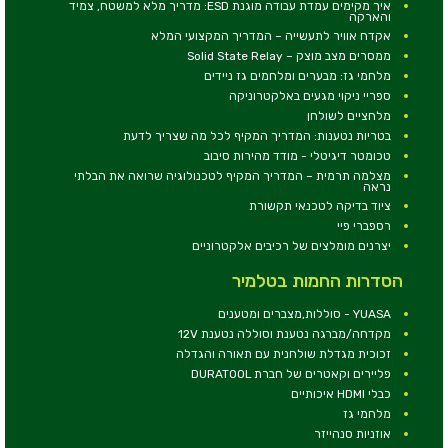
איך מקימים עמדת עבודה מוגנת ESD: מדריך מלא למשטח, צמיד
והארקה
אקדח אוויר לתעשייה – המדריך המקצועי המלא
ממסרים מצב מוצק – Solid State Relay
מלחמי גז: מבערים ומלחמים גז ניידים
ספריי ניקוי מגעים באלקטרוניקה
מלחציים לשולחן
בטריות נטענות: המדריך המקיף לכל מה שצריך לדעת
טכומטר דיגיטלי - מודד מהירות סיבוב
מצלמה תרמית – המדריך המקיף לטכנולוגיה שרואה את הבלתי
נראה
ציוד בדיקה לטכנאי תקשורת
רספברי פיי
יצרנים מומלצים של רכיבים אלקטרוניים
הסדרות החמות בטלמיר
YUASA - סוללות,מצברים ומטענים
מקדחה/מברגה נטענת וסוללה נטענת 12V
זכוכית מגדלת שולחנית עם תאורה והגדלה
פליירים וקאטרים של חברת DURATOOL
כבלי HDMI איכותיים
מלחמי גז
אוזניות סנהייזר