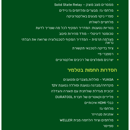
ממסרים מצב מוצק – Solid State Relay
מלחמי גז: מבערים ומלחמים גז ניידים
ספריי ניקוי מגעים באלקטרוניקה
מלחציים לשולחן
בטריות נטענות: המדריך המקיף לכל מה שצריך לדעת
טכומטר דיגיטלי - מודד מהירות סיבוב
מצלמה תרמית – המדריך המקיף לטכנולוגיה שרואה את הבלתי
נראה
ציוד בדיקה לטכנאי תקשורת
רספברי פיי
יצרנים מומלצים של רכיבים אלקטרוניים
הסדרות החמות בטלמיר
YUASA - סוללות,מצברים ומטענים
מקדחה/מברגה נטענת וסוללה נטענת 12V
זכוכית מגדלת שולחנית עם תאורה והגדלה
פליירים וקאטרים של חברת DURATOOL
כבלי HDMI איכותיים
מלחמי גז
אוזניות סנהייזר
מלחמים וציוד הלחמה מבית WELLER
ספייסר