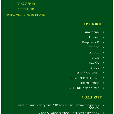
נגישות באתר
תקנון האתר
מדיניות פרטיות ותנאי שימוש
המומלצים
Amphenol
Arduino
Raspberry Pi
רב מודד
מלחמים
פנסים
כלי עבודה
ספקי כוח
KARCHER / קרשר
מלחמים ותחנות הלחמה
דרמל DREMEL
זיווד ומחברים NEUTRIK
חדש בבלוג
איך מקימים עמדת עבודה מוגנת ESD: מדריך מלא למשטח, צמיד
והארקה
אקדח אוויר לתעשייה – המדריך המקצועי המלא