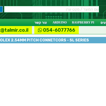
ים
RASPBERRY PI
ARDUINO
צור קשר
@talmir.co.il
054-6077766
OLEX 2.54MM PITCH CONNETCORS - SL SERIES