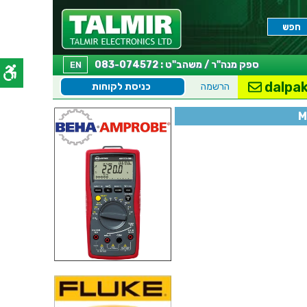
ספק מנה"ר / משהב"ט : 083-074572
EN
dalpak
הרשמה
כניסת לקוחות
M