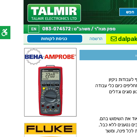
ספק מנה"ר / משהב"ט : 083-074572
EN
dalpak
הרשמה
כניסת לקוחות
לעבודות ניקיון
יפים כיום כלי עבודה
ן סוגים וגדלים
אוד את השימוש בהם.
ם נטענים ללא כבל,
 לכל פינה, ומשך