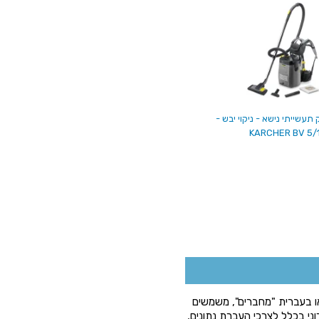
תעשייתי נישא - ניקוי יבש -
KARCHER BV 5/
הלועזית - connect , לחבר), או בעברית "מחברים", משמשים
י בכלל לצרכי העברת נתונים,