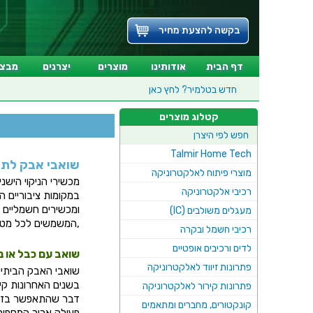
בקשה להצעת מחיר
דף הבית
אודותינו
מוצרים
יצרנים
מבצע
חדש בטלמיר?
לחץ כאן
קטלוג מוצרים
חפש לפי היצרן
Talmir Home Tech
שואבי אבק לתעש
מוצרי פיתוח לאלקטרוניקה
מכשירי הניקוי הישנ
רכיבי אלקטרוניקה
במקומות ציבוריים 
ומכשירים חשמליים חז
מעגלים משולבים (IC)
,המשמשים לכל מטרה 
רכיבי חשמל ובקרה
לדים ורכיבים אופטיים
שואב עם כבל או נ
פתרונות זיווד לאלקטרוניקה
שואבי האבק הביתיי
בשנים האחרונות קי
פתרונות קירור לאלקטרוניקה
דבר שהתאפשר בזכות 
קונקטורים, מחברים ומתאמים