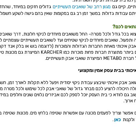
למרבית עבודות הניקיון השגרתיות.
יים, קיים גם
מגוון רחב של שואבים תעשייתיים
גדולים חזקים במיוחד, שהחד
 איתם עבודות גדולות במשך זמן רב גם במקומות שאין בהם גישה לשקע חשמלי.
תאים לכם?
וא בכל גודל ולכל מטרה- החל משואבים מיוחדים לניקוי חלונות, דרך שואבים
ותפעול, שואבים מיוחדים לניקוי שטיחים ועד לשואבים תעשייתיים עוצמתיים ל
בק איכותי מאחת החברות הגדולות והמוכרות (לדוגמה בוש או בלק אנד דקר)
בי אבק תעשייתיים.
כותי בבית עסק אמין ומקצועי
ב אבק איכותי שיבצע עבודת ניקוי יסודית ויפעל ללא תקלות לאורך זמן, חש
ולה היכולה להציע לכם מבחר גדול של שואבי אבק לכל שימוש ולכל מטרה מ
וב גם לוודא כי בית העסק יוכל לספק לכם אביזרים נלווים שונים וחלפים במי
 ארוך.
שלם אפשר וצריך לפעמים מכונה עם אפשרות שטיפה בלחץ מים. מכונות שטיפה 
 ולקנות
כאן
.