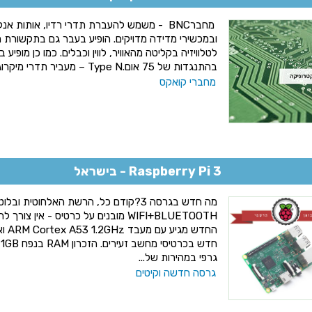
מחברBNC - משמש להעברת תדרי רדיו, אותות אנל
לטלוויזיה בקליטה מהאוויר, לווין וכבלים. כמו כן מופי
בהתנגדות של 75 אום.Type N – מעביר תדרי מיקרוגל בהתנגדות של 5...
מחברי קואקס
Raspberry Pi 3 - בישראל
מה חדש בגרסה 3?קודם כל, הרשת האלחוטית ו
גרפי במהירות של...
גרסה חדשה וקיטים