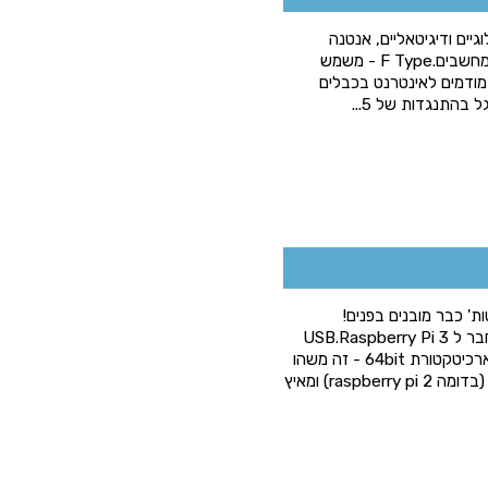
וגיים ודיגיטאליים, אנטנה
ובמכשירי מדידה מדויקים. הופיע בעבר גם בתקשורת מחשבים.F Type - משמש
ע במודמים לאינטרנט בכבלים
בלוטות' כבר מובנים בפנים!
WIFI+BLUETOOTH מובנים על כרטיס - אין צורך לחבר ל USB.Raspberry Pi 3
החדש מגיע עם מעבד ARM Cortex A53 1.2GHz וארכיטקטורת 64bit - זה משהו
חדש בכרטיסי מחשב זעירים. הזכרון RAM בנפח 1GB (בדומה raspberry pi 2) ומאיץ