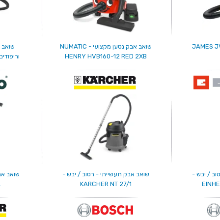
בק מקצועי - JAMES JVP
שואב אבק נטען מקצועי - NUMATIC
שואב א
HENRY HVB160-12 RED 2XB
וריפודים -  PUZZI 8 C
ב / יבש -
שואב אבק תעשייתי - רטוב / יבש -
שואב אבק
L
KARCHER NT 27/1
EINHE