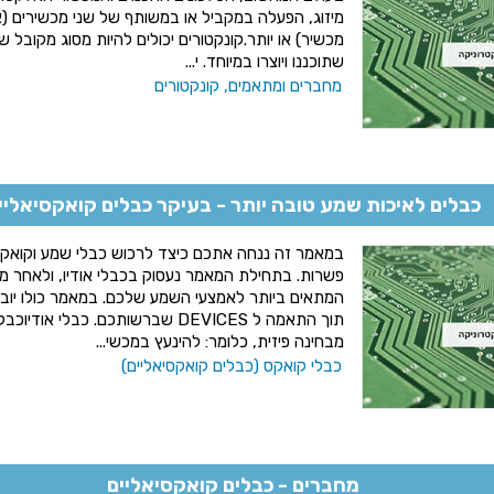
מיזוג, הפעלה במקביל או במשותף של שני מכשירים (א
מכשיר) או יותר.קונקטורים יכולים להיות מסוג מקובל
שתוכננו ויוצרו במיוחד. י...
מחברים ומתאמים, קונקטורים
כבלים לאיכות שמע טובה יותר - בעיקר כבלים קואקסיאליי
במאמר זה ננחה אתכם כיצד לרכוש כבלי שמע וקואקס
פשרות. בתחילת המאמר נעסוק בכבלי אודיו, ולאחר מכ
המתאים ביותר לאמצעי השמע שלכם. במאמר כולו יובא
תוך התאמה ל DEVICES שברשותכם. כבלי 
מבחינה פיזית, כלומר: להינעץ במכשי...
כבלי קואקס (כבלים קואקסיאליים)
מחברים - כבלים קואקסיאליים