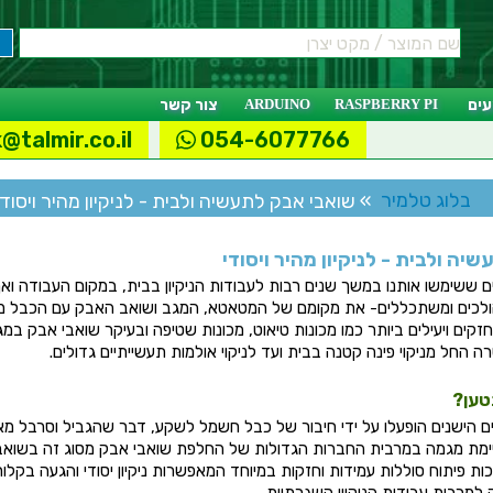
ים
RASPBERRY PI
ARDUINO
צור קשר
@talmir.co.il
054-6077766
בלוג טלמיר
» שואבי אבק לתעשיה ולבית - לניקיון מהיר ויסודי
יה ולבית - לניקיון מהיר ויסודי
ים ששימשו אותנו במשך שנים רבות לעבודות הניקיון בבית, במקום העבודה ואף 
הולכים ומשתכללים- את מקומם של המטאטא, המגב ושואב האבק עם הכבל מחל
קים ויעילים ביותר כמו מכונות טיאוט, מכונות שטיפה ובעיקר שואבי אבק במגוו
החל מניקוי פינה קטנה בבית ועד לניקוי אולמות תעשייתיים גדולים.
טען?
ם הישנים הופעלו על ידי חיבור של כבל חשמל לשקע, דבר שהגביל וסרבל מ
ימת מגמה במרבית החברות הגדולות של החלפת שואבי אבק מסוג זה בשואבי
פיתוח סוללות עמידות וחזקות במיוחד המאפשרות ניקיון יסודי והגעה בקלות