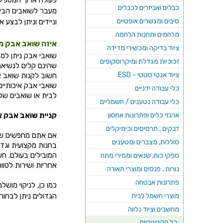
פעולה ארוך המספיק 
כבלים ואביזרים לכבלים
מעבר לשואבים הבית
סיבים ומגשרים אופטיים
וניידים וניתן לבצע
מלחמים ותחנות הלחמה
איזה שואב אבק מ
ציוד בדיקה ומכשירי מדידה
שואבי אבק ניתן למצ
זכוכיות מגדלת ומיקרוסקופים
שהינם קלים לנשיאה 
ציוד אנטי סטטי - ESD
חשוב לקנות שואב א
כלי עבודה ידניים
לבית או שואבים של חברת METABO המייצרת שוא
כלי עבודה נטענים / חשמליים
ארגזי כלים ופתרונות אחסון
קניית שואב אבק אי
דבקים , תרסיסים וכימיקלים
אם אתם מחפשים שוא
סוללות, מצברים ומטענים
בחנות מקצועית וגד
המובילים בעולם. חש
ספקי כוח, שנאים וממירי מתח
אחריות ושירות לטווח
נורות , פנסים ומוצרי תאורה
פתרונות אבטחה
כמו כן, לניקוי מו
מוצרי חשמל לבית
הגדולים ניתן לבחור
מחשבים וציוד נלווה
כל הקטגוריות