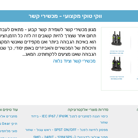
ווקי טוקי מקצועי - מכשירי קשר
מגוון מכשירי קשר לשמירת קשר קבוע - מתאים לעבודו
תחום אחר שצורך להיות קשובים זה לזה כל הזמן.הציו
הוא באיכות הגבוהה ביותר ואנו מקפידים שאנשי המקצו
והיכולות של המכשירים והאביזרים באופן יסודי, כך שנ
הגבוהה שאנו מציעים ללקוחותינו. המאג...
מכשירי קשר וציוד נלווה
סדרות מוצרי אלקטרוניקה
עוד טיפים ו
כיסוי הגנה למחברים לפנל IEC IP67 / IP69K - בידוד
מחברים אלקט
שחור
תיקי Swiss Gear
מפסק לחיצה לפנל - SPST ON/OFF - ראש עגול - שחור
סוגי מלחמים
ממיר אנלוגי לדיגיטלי (SMD - 24BIT - 128KSPS -